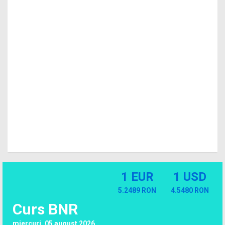
1 EUR
1 USD
5.2489 RON
4.5480 RON
Curs BNR
miercuri, 05 august 2026