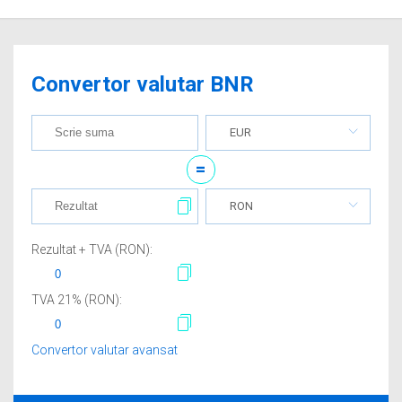
Convertor valutar BNR
EUR
=
RON
Rezultat + TVA (
RON
):
TVA
21
% (
RON
):
Convertor valutar avansat