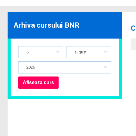
Arhiva cursului BNR
C
5
august
2026