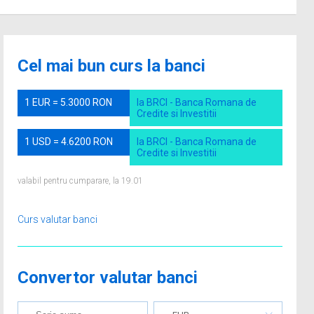
Cel mai bun curs la banci
1 EUR = 5.3000 RON
la BRCI - Banca Romana de
Credite si Investitii
1 USD = 4.6200 RON
la BRCI - Banca Romana de
Credite si Investitii
valabil pentru cumparare, la 19.01
Curs valutar banci
Convertor valutar banci