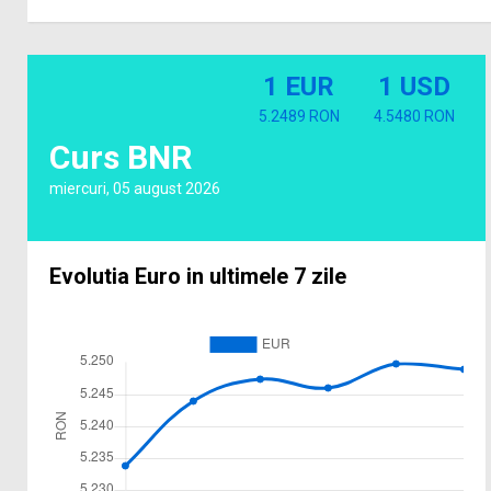
1 EUR
1 USD
5.2489 RON
4.5480 RON
Curs BNR
miercuri, 05 august 2026
Evolutia Euro in ultimele 7 zile