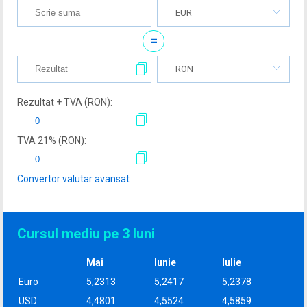
EUR
=
RON
Rezultat + TVA (
RON
):
TVA
21
% (
RON
):
Convertor valutar avansat
Cursul mediu pe 3 luni
Mai
Iunie
Iulie
Euro
5,2313
5,2417
5,2378
USD
4,4801
4,5524
4,5859