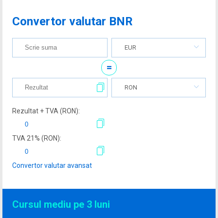
Convertor valutar BNR
EUR
=
RON
Rezultat + TVA (
RON
):
TVA
21
% (
RON
):
Convertor valutar avansat
Cursul mediu pe 3 luni