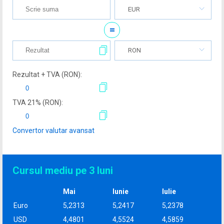
EUR
=
RON
Rezultat + TVA (
RON
):
TVA
21
% (
RON
):
Convertor valutar avansat
Cursul mediu pe 3 luni
Mai
Iunie
Iulie
Euro
5,2313
5,2417
5,2378
USD
4,4801
4,5524
4,5859