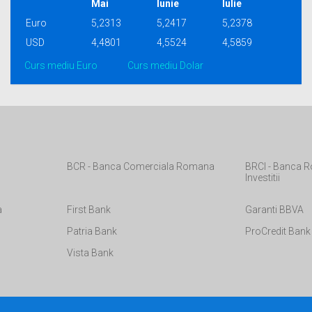
Mai
Iunie
Iulie
Euro
5,2313
5,2417
5,2378
USD
4,4801
4,5524
4,5859
Curs mediu Euro
Curs mediu Dolar
BCR - Banca Comerciala Romana
BRCI - Banca R
Investitii
a
First Bank
Garanti BBVA
Patria Bank
ProCredit Bank
Vista Bank