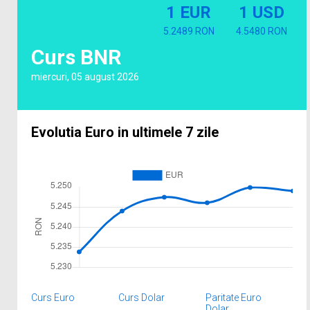
1 EUR
1 USD
5.2489 RON
4.5480 RON
Curs BNR
miercuri, 05 august 2026
Evolutia Euro in ultimele 7 zile
Curs Euro
Curs Dolar
Paritate Euro
Dolar