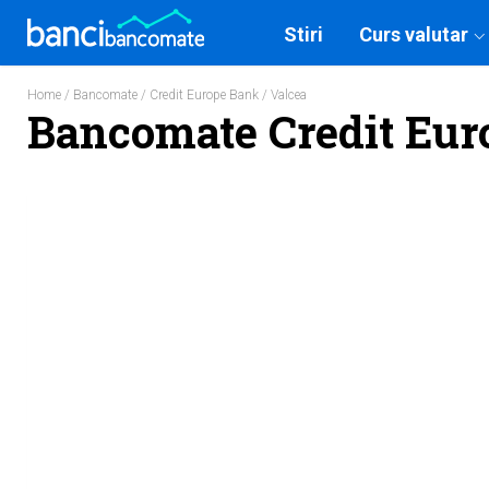
Stiri
Curs valutar
Home
/
Bancomate
/
Credit Europe Bank
/ Valcea
Bancomate Credit Eur