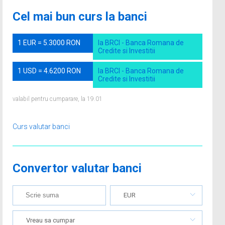
Cel mai bun curs la banci
1 EUR = 5.3000 RON
la BRCI - Banca Romana de
Credite si Investitii
1 USD = 4.6200 RON
la BRCI - Banca Romana de
Credite si Investitii
valabil pentru cumparare, la 19.01
Curs valutar banci
Convertor valutar banci
EUR
Vreau sa cumpar