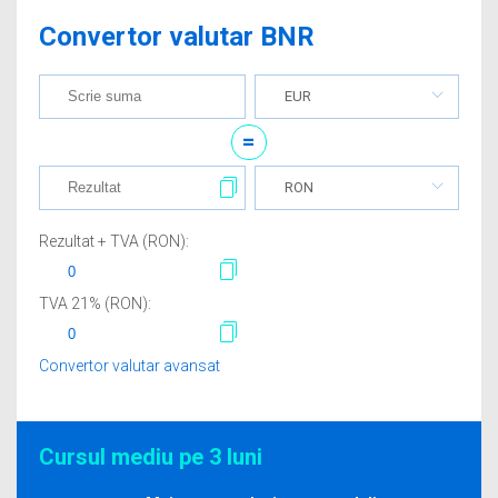
Convertor valutar BNR
EUR
=
RON
Rezultat + TVA (
RON
):
TVA
21
% (
RON
):
Convertor valutar avansat
Cursul mediu pe 3 luni