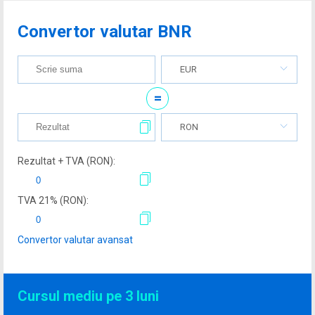
Convertor valutar BNR
EUR
=
RON
Rezultat + TVA (
RON
):
TVA
21
% (
RON
):
Convertor valutar avansat
Cursul mediu pe 3 luni