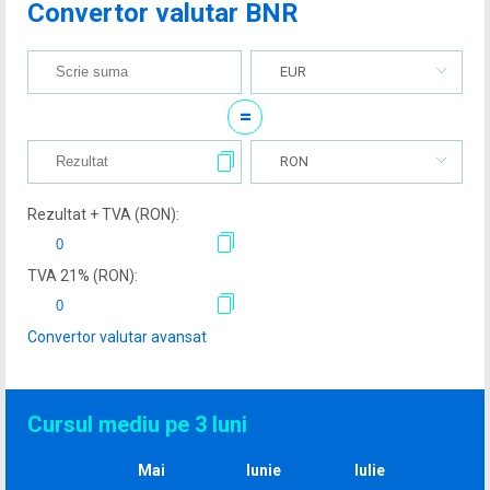
Convertor valutar BNR
EUR
=
RON
Rezultat + TVA (
RON
):
TVA
21
% (
RON
):
Convertor valutar avansat
Cursul mediu pe 3 luni
Mai
Iunie
Iulie