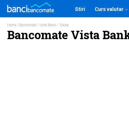
Stiri
Curs valutar
Home
/
Bancomate
/
Vista Bank
/ Tulcea
Bancomate Vista Bank