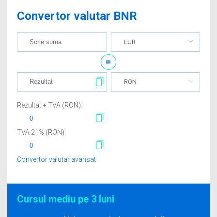
Convertor valutar BNR
EUR
=
RON
Rezultat + TVA (
RON
):
TVA
21
% (
RON
):
Convertor valutar avansat
Cursul mediu pe 3 luni