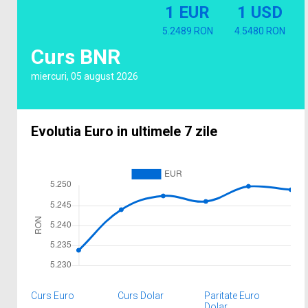
1 EUR
1 USD
5.2489 RON
4.5480 RON
Curs BNR
miercuri, 05 august 2026
Evolutia Euro in ultimele 7 zile
Curs Euro
Curs Dolar
Paritate Euro
Dolar