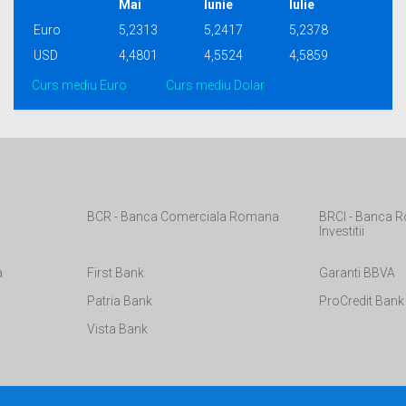
Mai
Iunie
Iulie
Euro
5,2313
5,2417
5,2378
USD
4,4801
4,5524
4,5859
Curs mediu Euro
Curs mediu Dolar
BCR - Banca Comerciala Romana
BRCI - Banca R
Investitii
a
First Bank
Garanti BBVA
Patria Bank
ProCredit Bank
Vista Bank