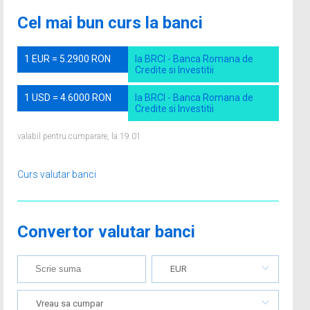
Cel mai bun curs la banci
1 EUR = 5.2900 RON
la BRCI - Banca Romana de
Credite si Investitii
1 USD = 4.6000 RON
la BRCI - Banca Romana de
Credite si Investitii
valabil pentru cumparare, la 19.01
Curs valutar banci
Convertor valutar banci
EUR
Vreau sa cumpar