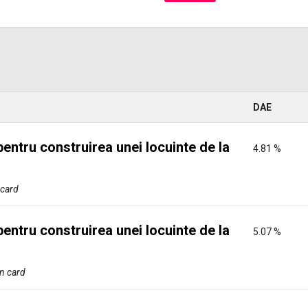
DAE
pentru construirea unei locuinte de la
4.81 %
 card
pentru construirea unei locuinte de la
5.07 %
in card