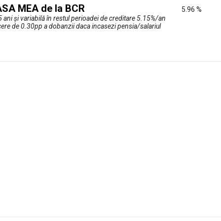
 CASA MEA de la BCR
5.96 %
5 ani şi variabilă în restul perioadei de creditare 5.15%/an
re de 0.30pp a dobanzii daca incasezi pensia/salariul