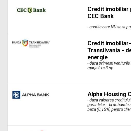
Credit imobiliar
CEC Bank
- credite care NU se sup
Credit imobiliar
Transilvania - d
energie
- daca primesti venituril
marja fixa 3 pp
Alpha Housing C
- daca valoarea creditulu
garantiilor. - la doband
baza (0,15%) pentru client