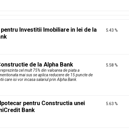
entru Investitii Imobiliare in lei de la
5.43 %
ank
onstructie de la Alpha Bank
5.58 %
i reprezinta cel mult 75% din valoarea de piata a
a mentionata mai sus se aplica reducere de 15 puncte de
ii care isi vor incasa salariul prin Alpha Bank.
/Ipotecar pentru Constructia unei
5.63 %
niCredit Bank