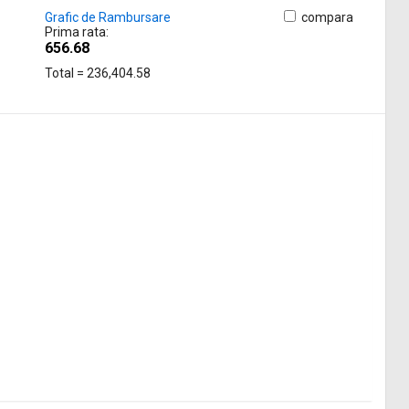
Grafic de Rambursare
compara
Prima rata:
656.68
Total = 236,404.58