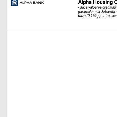
Alpha Housing C
- daca valoarea creditulu
garantiilor. - la doband
baza (0,15%) pentru client