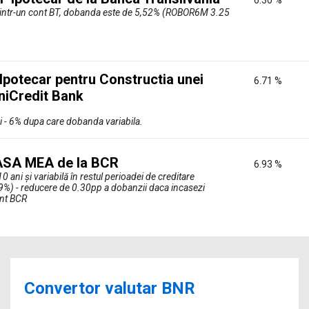
6.30 %
le intr-un cont BT, dobanda este de 5,52% (ROBOR6M 3.25
/Ipotecar pentru Constructia unei
6.71 %
niCredit Bank
i - 6% dupa care dobanda variabila.
 CASA MEA de la BCR
6.93 %
10 ani şi variabilă în restul perioadei de creditare
) - reducere de 0.30pp a dobanzii daca incasezi
ont BCR
Convertor valutar BNR