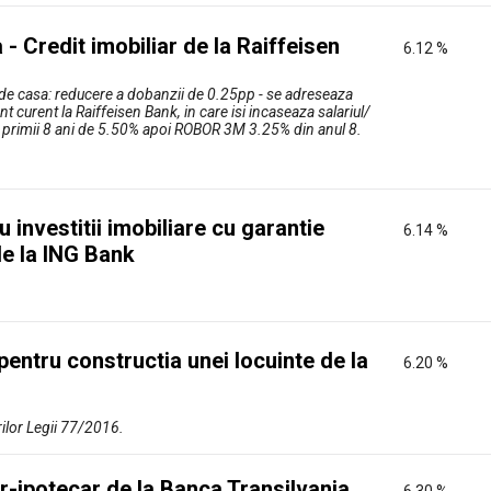
 - Credit imobiliar de la Raiffeisen
6.12 %
r de casa: reducere a dobanzii de 0.25pp - se adreseaza
ont curent la Raiffeisen Bank, in care isi incaseaza salariul/
n primii 8 ani de 5.50% apoi ROBOR 3M 3.25% din anul 8.
 investitii imobiliare cu garantie
6.14 %
 de la ING Bank
 pentru constructia unei locuinte de la
6.20 %
ilor Legii 77/2016.
ar-ipotecar de la Banca Transilvania