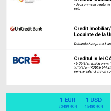
- daca primesti venituri
pp),
Credit Imobiliar
Locuinte de la U
Dobanda Fixa primii 3 an
Creditul in lei
- 6.05%/an fixă în primii 
5.15%/an (ROBOR 6M 2,9%
pensia/salariul intr-un c
1 EUR
1 USD
5.2489 RON
4.5480 RON