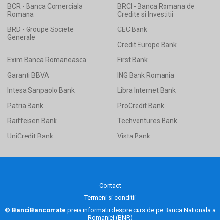
BCR - Banca Comerciala
BRCI - Banca Romana de
Romana
Credite si Investitii
BRD - Groupe Societe
CEC Bank
Generale
Credit Europe Bank
Exim Banca Romaneasca
First Bank
Garanti BBVA
ING Bank Romania
Intesa Sanpaolo Bank
Libra Internet Bank
Patria Bank
ProCredit Bank
Raiffeisen Bank
Techventures Bank
UniCredit Bank
Vista Bank
Contact
Termeni si conditii
© BanciBancomate
preia informatii despre curs de pe
Banca Nationala a
Romaniei (BNR)