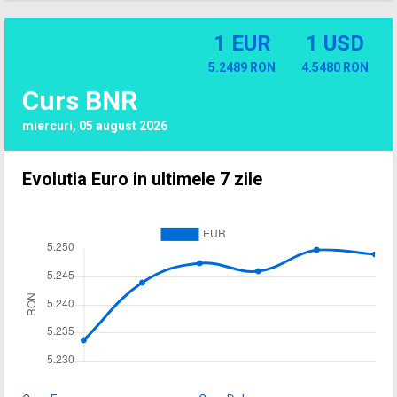
1 EUR
1 USD
5.2489 RON
4.5480 RON
Curs BNR
miercuri, 05 august 2026
Evolutia Euro in ultimele 7 zile