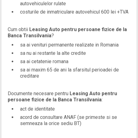
autovehiculelor rulate
costurile de inmatriculare autovehicul 600 lei +TVA
Cum obtii
Leasing Auto pentru persoane fizice de la
Banca Transilvania
?
sa ai venituri permanente realizate in Romania
sa nu ai restante la alte credite
sa ai cetatenie romana
sa ai maxim 65 de ani la sfarsitul perioadei de
creditare
Documente necesare pentru
Leasing Auto pentru
persoane fizice de la Banca Transilvania
:
act de identitate
acord de consultare ANAF (se primeste si se
semneaza la orice sediu BT)