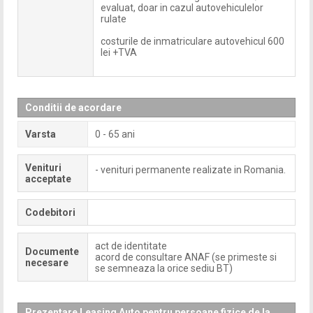
evaluat, doar in cazul autovehiculelor
rulate
costurile de inmatriculare autovehicul 600
lei +TVA
Conditii de acordare
Varsta
0 - 65 ani
Venituri
- venituri permanente realizate in Romania.
acceptate
Codebitori
act de identitate
Documente
acord de consultare ANAF (se primeste si
necesare
se semneaza la orice sediu BT)
Prezentare Leasing Auto pentru persoane fizice de la