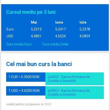
Cursul mediu pe 3 luni
Mai
Iunie
Iulie
Euro
5,2313
5,2417
5,2378
USD
4,4801
4,5524
4,5859
Curs mediu Euro
Curs mediu Dolar
Cel mai bun curs la banci
1 EUR = 5.3000 RON
la BRCI - Banca Romana de
Credite si Investitii
1 USD = 4.6200 RON
la BRCI - Banca Romana de
Credite si Investitii
valabil pentru cumparare, la 19.01