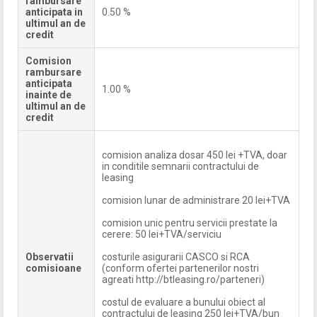
rambursare
anticipata in
0.50 %
ultimul an de
credit
Comision
rambursare
anticipata
1.00 %
inainte de
ultimul an de
credit
comision analiza dosar 450 lei +TVA, doar
in conditile semnarii contractului de
leasing
comision lunar de administrare 20 lei+TVA
comision unic pentru servicii prestate la
cerere: 50 lei+TVA/serviciu
Observatii
costurile asigurarii CASCO si RCA
comisioane
(conform ofertei partenerilor nostri
agreati http://btleasing.ro/parteneri)
costul de evaluare a bunului obiect al
contractului de leasing 250 lei+TVA/bun