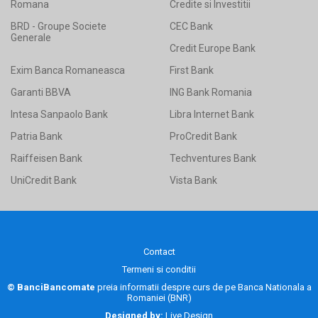
Romana
Credite si Investitii
BRD - Groupe Societe
CEC Bank
Generale
Credit Europe Bank
Exim Banca Romaneasca
First Bank
Garanti BBVA
ING Bank Romania
Intesa Sanpaolo Bank
Libra Internet Bank
Patria Bank
ProCredit Bank
Raiffeisen Bank
Techventures Bank
UniCredit Bank
Vista Bank
Contact
Termeni si conditii
© BanciBancomate
preia informatii despre curs de pe
Banca Nationala a
Romaniei (BNR)
Designed by:
Live Design