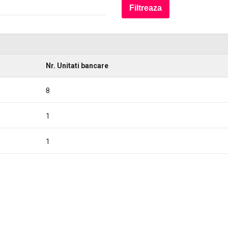
Nr. Unitati bancare
8
1
1