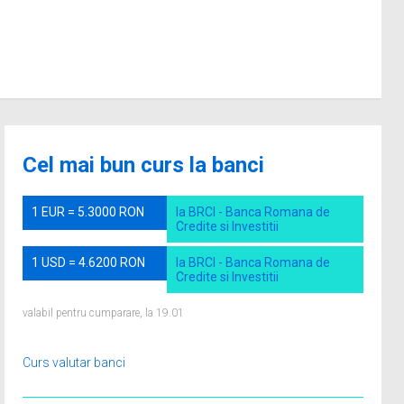
Cel mai bun curs la banci
1 EUR = 5.3000 RON
la BRCI - Banca Romana de
Credite si Investitii
1 USD = 4.6200 RON
la BRCI - Banca Romana de
Credite si Investitii
valabil pentru cumparare, la 19.01
Curs valutar banci