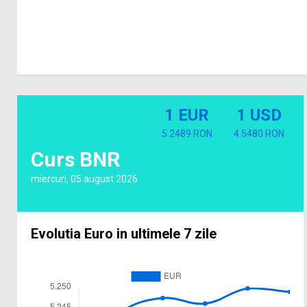
1 EUR
1 USD
5.2489 RON
4.5480 RON
Curs BNR
miercuri, 05 august 2026
Evolutia Euro in ultimele 7 zile