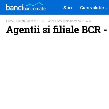
Stiri
Curs valutar
Home
/
Unitati Bancare
/
BCR - Banca Comerciala Romana
/ Braila
Agentii si filiale BCR