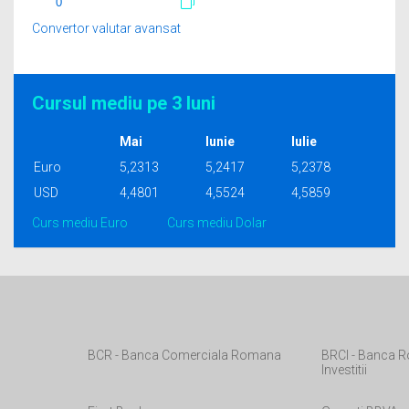
Convertor valutar avansat
Cursul mediu pe 3 luni
Mai
Iunie
Iulie
Euro
5,2313
5,2417
5,2378
USD
4,4801
4,5524
4,5859
Curs mediu Euro
Curs mediu Dolar
BCR - Banca Comerciala Romana
BRCI - Banca R
Investitii