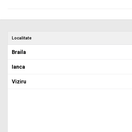
Localitate
Braila
Ianca
Viziru