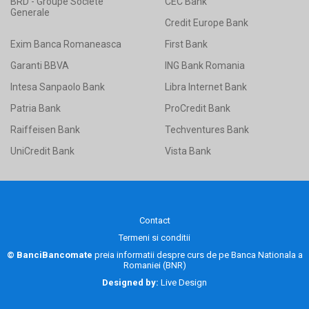
BRD - Groupe Societe
CEC Bank
Generale
Credit Europe Bank
Exim Banca Romaneasca
First Bank
Garanti BBVA
ING Bank Romania
Intesa Sanpaolo Bank
Libra Internet Bank
Patria Bank
ProCredit Bank
Raiffeisen Bank
Techventures Bank
UniCredit Bank
Vista Bank
Contact
Termeni si conditii
© BanciBancomate
preia informatii despre curs de pe
Banca Nationala a
Romaniei (BNR)
Designed by:
Live Design