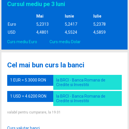
Cursul mediu pe 3 luni
Mai
Iunie
Iulie
Euro
5,2313
5,2417
5,2378
USD
4,4801
4,5524
4,5859
Curs mediu Euro
Curs mediu Dolar
Cel mai bun curs la banci
1 EUR = 5.3000 RON
la BRCI - Banca Romana de
Credite si Investitii
1 USD = 4.6200 RON
la BRCI - Banca Romana de
Credite si Investitii
valabil pentru cumparare, la 19.01
Curs valutar banci