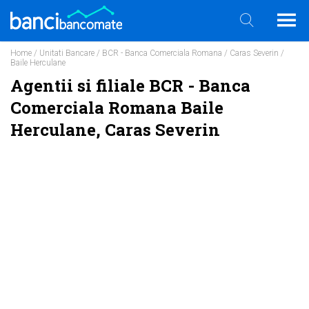
Home
/
Unitati Bancare
/
BCR - Banca Comerciala Romana
/
Caras Severin
/
Baile Herculane
Agentii si filiale BCR - Banca
Comerciala Romana Baile
Herculane, Caras Severin