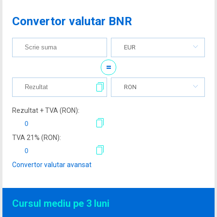
Convertor valutar BNR
EUR
=
RON
Rezultat + TVA (
RON
):
TVA
21
% (
RON
):
Convertor valutar avansat
Cursul mediu pe 3 luni