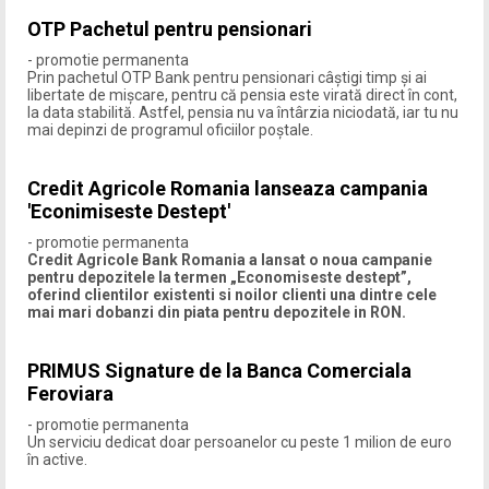
OTP Pachetul pentru pensionari
- promotie permanenta
Prin pachetul OTP Bank pentru pensionari câștigi timp şi ai
libertate de mişcare, pentru că pensia este virată direct în cont,
la data stabilită. Astfel, pensia nu va întârzia niciodată, iar tu nu
mai depinzi de programul oficiilor poştale.
Credit Agricole Romania lanseaza campania
'Econimiseste Destept'
- promotie permanenta
Credit Agricole Bank Romania a lansat o noua campanie
pentru depozitele la termen „Economiseste destept”,
oferind clientilor existenti si noilor clienti una dintre cele
mai mari dobanzi din piata pentru depozitele in RON.
PRIMUS Signature de la Banca Comerciala
Feroviara
- promotie permanenta
Un serviciu dedicat doar persoanelor cu peste 1 milion de euro
în active.