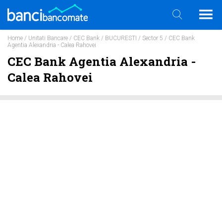
Home
/
Unitati Bancare
/
CEC Bank
/
BUCURESTI
/
Sector 5
/ CEC Bank
Agentia Alexandria - Calea Rahovei
CEC Bank Agentia Alexandria -
Calea Rahovei