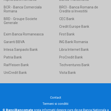
BCR - Banca Comerciala
BRCI - Banca Romana de
Romana
Credite si Investitii
BRD - Groupe Societe
CEC Bank
Generale
Credit Europe Bank
Exim Banca Romaneasca
First Bank
Garanti BBVA
ING Bank Romania
Intesa Sanpaolo Bank
Libra Internet Bank
Patria Bank
ProCredit Bank
Raiffeisen Bank
Techventures Bank
UniCredit Bank
Vista Bank
Contact
Termeni si conditii
© BanciBancomate
preia informatii despre curs de pe
Banca Nationala a