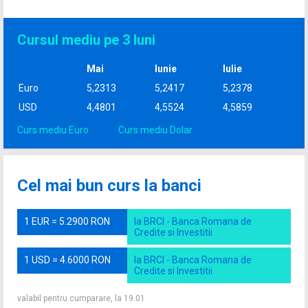
Cursul mediu pe 3 luni
Mai
Iunie
Iulie
Euro
5,2313
5,2417
5,2378
USD
4,4801
4,5524
4,5859
Curs mediu Euro
Curs mediu Dolar
Cel mai bun curs la banci
1 EUR = 5.2900 RON
la BRCI - Banca Romana de
Credite si Investitii
1 USD = 4.6000 RON
la BRCI - Banca Romana de
Credite si Investitii
valabil pentru cumparare, la 19.01