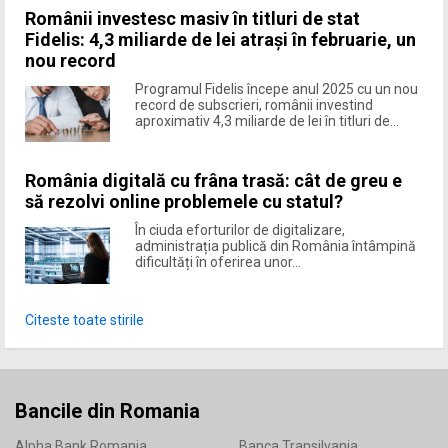
Românii investesc masiv în titluri de stat
Fidelis: 4,3 miliarde de lei atrași în februarie, un
nou record
Programul Fidelis începe anul 2025 cu un nou
record de subscrieri, românii investind
aproximativ 4,3 miliarde de lei în titluri de...
România digitală cu frâna trasă: cât de greu e
să rezolvi online problemele cu statul?
În ciuda eforturilor de digitalizare,
administrația publică din România întâmpină
dificultăți în oferirea unor...
Citeste toate stirile
Bancile din Romania
Alpha Bank Romania
Banca Transilvania