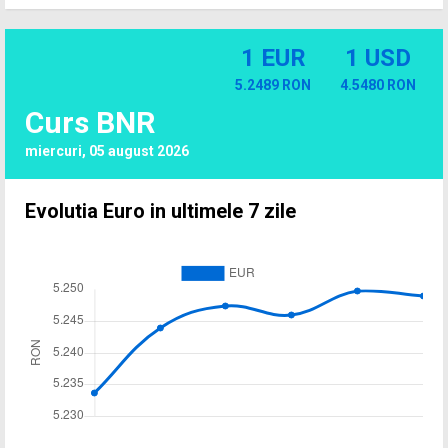
1 EUR
1 USD
5.2489 RON
4.5480 RON
Curs BNR
miercuri, 05 august 2026
Evolutia Euro in ultimele 7 zile