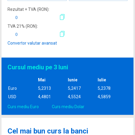
Rezultat + TVA (
RON
):
TVA
21
% (
RON
):
Convertor valutar avansat
Cursul mediu pe 3 luni
Mai
Iunie
Iulie
Euro
5,2313
5,2417
5,2378
USD
4,4801
4,5524
4,5859
Curs mediu Euro
Curs mediu Dolar
Cel mai bun curs la banci