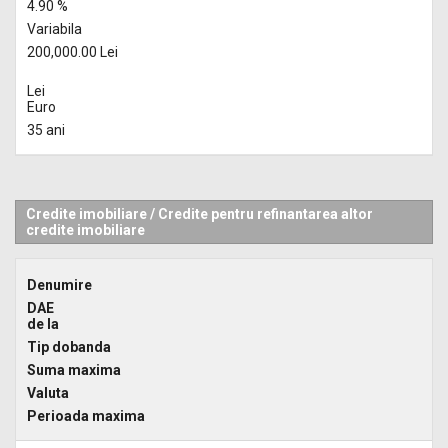
4.90 %
Variabila
200,000.00 Lei
Lei
Euro
35 ani
Credite imobiliare
/
Credite pentru refinantarea altor
credite imobiliare
Denumire
DAE
de la
Tip dobanda
Suma maxima
Valuta
Perioada maxima