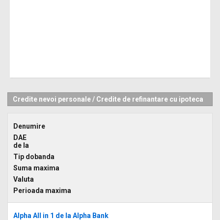
Credite nevoi personale
/
Credite de refinantare cu ipoteca
Denumire
DAE
de la
Tip dobanda
Suma maxima
Valuta
Perioada maxima
Alpha All in 1 de la Alpha Bank