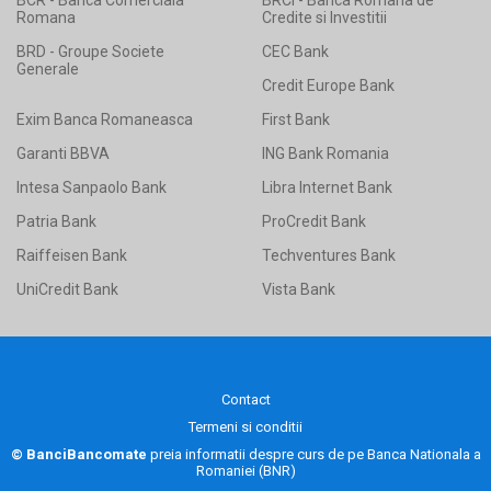
BCR - Banca Comerciala
BRCI - Banca Romana de
Romana
Credite si Investitii
BRD - Groupe Societe
CEC Bank
Generale
Credit Europe Bank
Exim Banca Romaneasca
First Bank
Garanti BBVA
ING Bank Romania
Intesa Sanpaolo Bank
Libra Internet Bank
Patria Bank
ProCredit Bank
Raiffeisen Bank
Techventures Bank
UniCredit Bank
Vista Bank
Contact
Termeni si conditii
© BanciBancomate
preia informatii despre curs de pe
Banca Nationala a
Romaniei (BNR)