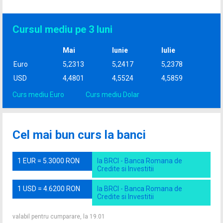
Cursul mediu pe 3 luni
Mai
Iunie
Iulie
Euro
5,2313
5,2417
5,2378
USD
4,4801
4,5524
4,5859
Curs mediu Euro
Curs mediu Dolar
Cel mai bun curs la banci
1 EUR = 5.3000 RON
la BRCI - Banca Romana de
Credite si Investitii
1 USD = 4.6200 RON
la BRCI - Banca Romana de
Credite si Investitii
valabil pentru cumparare, la 19.01