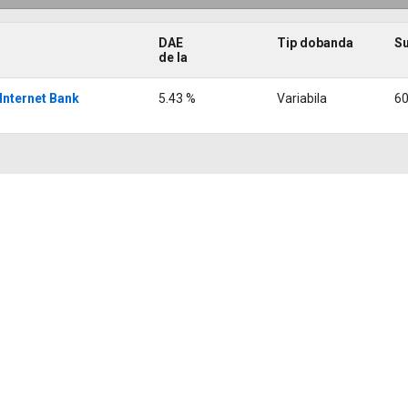
DAE
Tip dobanda
S
de la
 Internet Bank
5.43 %
Variabila
60