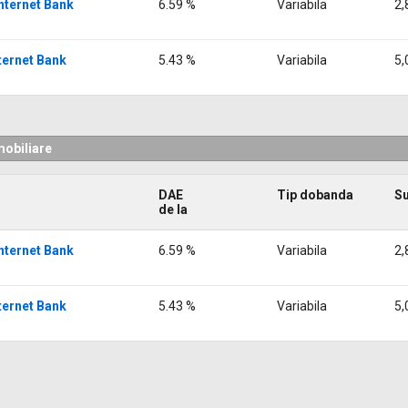
 Internet Bank
6.59 %
Variabila
2,
nternet Bank
5.43 %
Variabila
5,
mobiliare
DAE
Tip dobanda
S
de la
 Internet Bank
6.59 %
Variabila
2,
nternet Bank
5.43 %
Variabila
5,