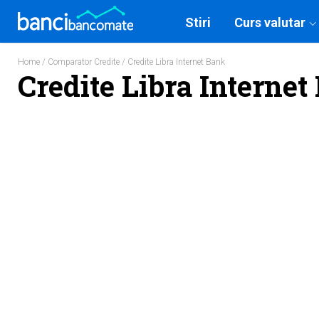
Stiri
Curs valutar
Home
/
Comparator Credite
/ Credite Libra Internet Bank
Credite Libra Internet