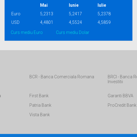
Mai
Iunie
Iulie
Euro
5,2313
5,2417
5,2378
USD
4,4801
4,5524
4,5859
Curs mediu Euro
Curs mediu Dolar
BCR - Banca Comerciala Romana
BRCI - Banca R
Investitii
a
First Bank
Garanti BBVA
Patria Bank
ProCredit Bank
Vista Bank