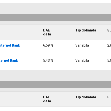
DAE
Tip dobanda
S
de la
 Internet Bank
6.59 %
Variabila
2,
nternet Bank
5.43 %
Variabila
5,
DAE
Tip dobanda
S
de la