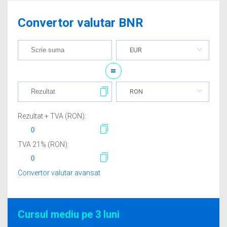
Convertor valutar BNR
EUR
=
RON
Rezultat + TVA (
RON
):
TVA
21
% (
RON
):
Convertor valutar avansat
Cursul mediu pe 3 luni