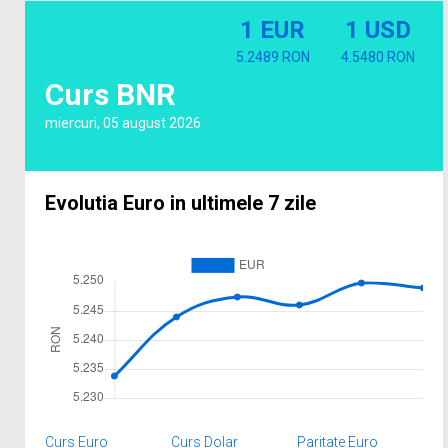
1 EUR
1 USD
5.2489 RON
4.5480 RON
Curs BNR
miercuri, 05 august 2026
Evolutia Euro in ultimele 7 zile
Curs Euro
Curs Dolar
Paritate Euro