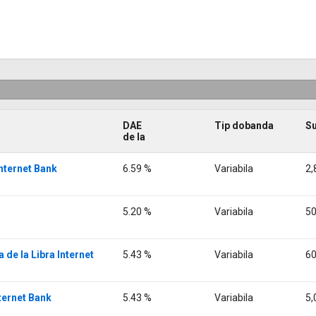
DAE
Tip dobanda
S
de la
 Internet Bank
6.59 %
Variabila
2,
5.20 %
Variabila
50
a de la Libra Internet
5.43 %
Variabila
60
nternet Bank
5.43 %
Variabila
5,