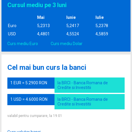
Cursul mediu pe 3 luni
Mai
Iunie
Iulie
Euro
5,2313
5,2417
5,2378
USD
4,4801
4,5524
4,5859
Curs mediu Euro
Curs mediu Dolar
Cel mai bun curs la banci
1 EUR = 5.2900 RON
la BRCI - Banca Romana de
Credite si Investitii
1 USD = 4.6000 RON
la BRCI - Banca Romana de
Credite si Investitii
valabil pentru cumparare, la 19.01