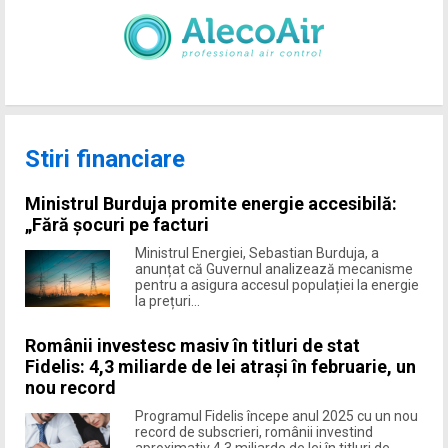
Stiri financiare
Ministrul Burduja promite energie accesibilă:
„Fără șocuri pe facturi
Ministrul Energiei, Sebastian Burduja, a
anunțat că Guvernul analizează mecanisme
pentru a asigura accesul populației la energie
la prețuri...
Românii investesc masiv în titluri de stat
Fidelis: 4,3 miliarde de lei atrași în februarie, un
nou record
Programul Fidelis începe anul 2025 cu un nou
record de subscrieri, românii investind
aproximativ 4,3 miliarde de lei în titluri de...