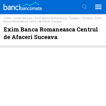
Home
/
Unitati Bancare
/
Exim Banca Romaneasca
/
Suceava
/
Suceava
/ Exim
Banca Romaneasca Centrul de Afaceri Suceava
Exim Banca Romaneasca Centrul
de Afaceri Suceava