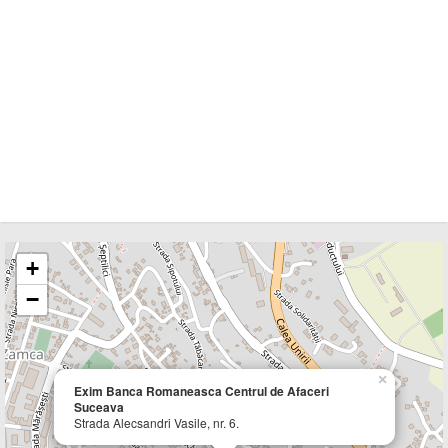
+
−
×
Exim Banca Romaneasca Centrul de Afaceri
Suceava
Strada Alecsandri Vasile, nr. 6.