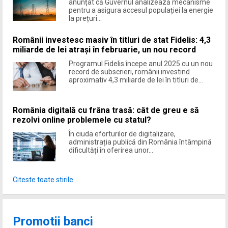
anunțat că Guvernul analizează mecanisme
pentru a asigura accesul populației la energie
la prețuri...
Românii investesc masiv în titluri de stat Fidelis: 4,3
miliarde de lei atrași în februarie, un nou record
Programul Fidelis începe anul 2025 cu un nou
record de subscrieri, românii investind
aproximativ 4,3 miliarde de lei în titluri de...
România digitală cu frâna trasă: cât de greu e să
rezolvi online problemele cu statul?
În ciuda eforturilor de digitalizare,
administrația publică din România întâmpină
dificultăți în oferirea unor...
Citeste toate stirile
Promotii banci