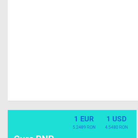
1 EUR
1 USD
5.2489 RON
4.5480 RON