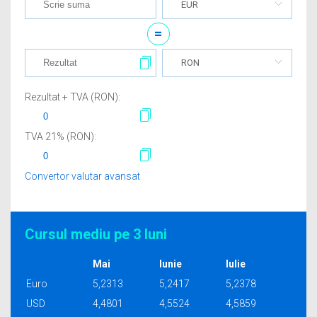
EUR
=
RON
Rezultat + TVA (
RON
):
TVA
21
% (
RON
):
Convertor valutar avansat
Cursul mediu pe 3 luni
Mai
Iunie
Iulie
Euro
5,2313
5,2417
5,2378
USD
4,4801
4,5524
4,5859