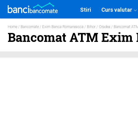
Stiri
Curs valutar
Home
/
Bancomate
/
Exim Banca Romaneasca
/
Bihor
/
Oradea
/ Bancomat ATM
Bancomat ATM Exim B