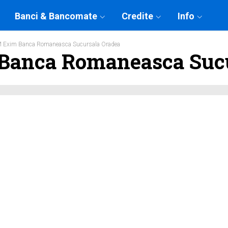
Banci & Bancomate
Credite
Info
 Exim Banca Romaneasca Sucursala Oradea
anca Romaneasca Sucu