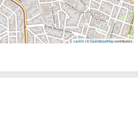
Leaflet
| ©
OpenStreetMap
contributors