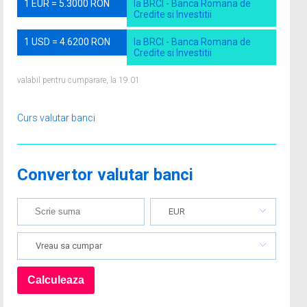
1 EUR = 5.3000 RON
la BRCI - Banca Romana de
Credite si Investitii
1 USD = 4.6200 RON
la BRCI - Banca Romana de
Credite si Investitii
valabil pentru cumparare, la 19.01
Curs valutar banci
Convertor valutar banci
EUR
Vreau sa cumpar