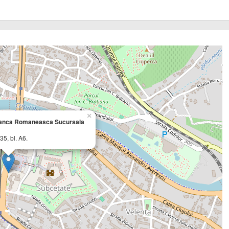
×
anca Romaneasca Sucursala
35, bl. A6.