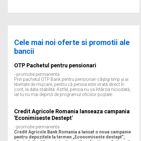
Cele mai noi oferte si promotii ale
bancii
OTP Pachetul pentru pensionari
- promotie permanenta
Prin pachetul OTP Bank pentru pensionari câștigi timp şi ai
libertate de mişcare, pentru că pensia este virată direct în
cont, la data stabilită. Astfel, pensia nu va întârzia niciodată,
iar tu nu mai depinzi de programul oficiilor poştale.
Credit Agricole Romania lanseaza campania
'Econimiseste Destept'
- promotie permanenta
Credit Agricole Bank Romania a lansat o noua campanie
pentru depozitele la termen „Economiseste destept”,