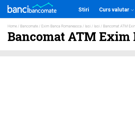
Stiri
Curs valutar
Home
/
Bancomate
/
Exim Banca Romaneasca
/
Iasi
/
Iasi
/ Bancomat ATM Exim
Bancomat ATM Exim B