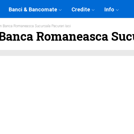
Banci & Bancomate
Credite
Info
 Banca Romaneasca Sucursala Pacurari Iasi
anca Romaneasca Sucur