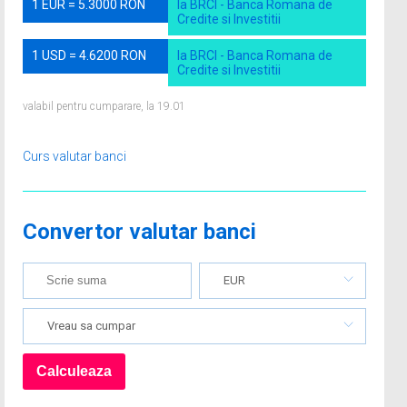
1 EUR = 5.3000 RON
la BRCI - Banca Romana de
Credite si Investitii
1 USD = 4.6200 RON
la BRCI - Banca Romana de
Credite si Investitii
valabil pentru cumparare, la 19.01
Curs valutar banci
Convertor valutar banci
EUR
Vreau sa cumpar