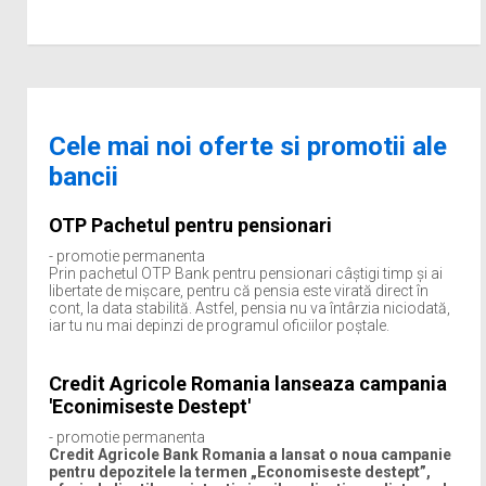
Cele mai noi oferte si promotii ale
bancii
OTP Pachetul pentru pensionari
- promotie permanenta
Prin pachetul OTP Bank pentru pensionari câștigi timp şi ai
libertate de mişcare, pentru că pensia este virată direct în
cont, la data stabilită. Astfel, pensia nu va întârzia niciodată,
iar tu nu mai depinzi de programul oficiilor poştale.
Credit Agricole Romania lanseaza campania
'Econimiseste Destept'
- promotie permanenta
Credit Agricole Bank Romania a lansat o noua campanie
pentru depozitele la termen „Economiseste destept”,