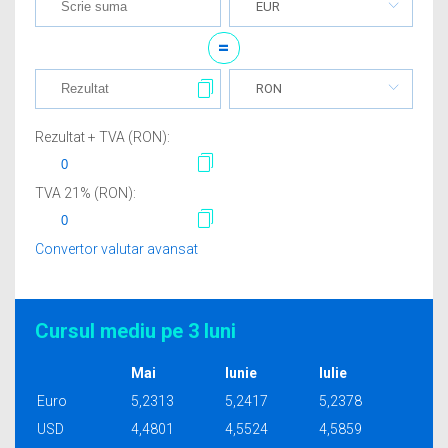
EUR
=
RON
Rezultat + TVA (
RON
):
TVA
21
% (
RON
):
Convertor valutar avansat
Cursul mediu pe 3 luni
Mai
Iunie
Iulie
Euro
5,2313
5,2417
5,2378
USD
4,4801
4,5524
4,5859