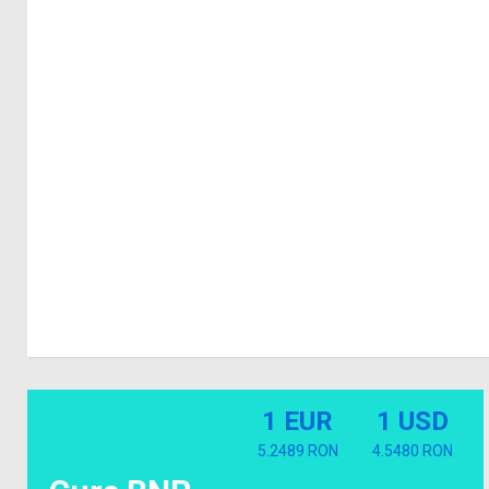
1 EUR
1 USD
5.2489 RON
4.5480 RON