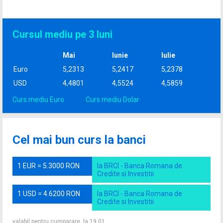
Cursul mediu pe 3 luni
Mai
Iunie
Iulie
Euro
5,2313
5,2417
5,2378
USD
4,4801
4,5524
4,5859
Curs mediu Euro
Curs mediu Dolar
Cel mai bun curs la banci
1 EUR = 5.3000 RON
la BRCI - Banca Romana de
Credite si Investitii
1 USD = 4.6200 RON
la BRCI - Banca Romana de
Credite si Investitii
valabil pentru cumparare, la 19.01