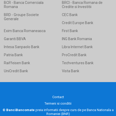
BCR - Banca Comerciala
BRCI - Banca Romana de
Romana
Credite si Investitii
BRD - Groupe Societe
CEC Bank
Generale
Credit Europe Bank
Exim Banca Romaneasca
First Bank
Garanti BBVA
ING Bank Romania
Intesa Sanpaolo Bank
Libra Internet Bank
Patria Bank
ProCredit Bank
Raiffeisen Bank
Techventures Bank
UniCredit Bank
Vista Bank
Contact
Termeni si conditii
© BanciBancomate
preia informatii despre curs de pe
Banca Nationala a
Romaniei (BNR)