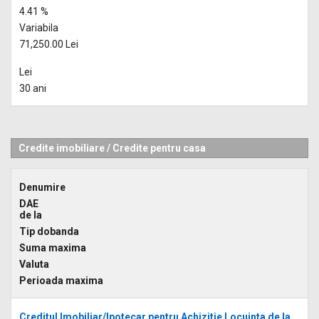
4.41 %
Variabila
71,250.00 Lei
Lei
30 ani
Credite imobiliare
/
Credite pentru casa
Denumire
DAE
de la
Tip dobanda
Suma maxima
Valuta
Perioada maxima
Creditul Imobiliar/Ipotecar pentru Achizitie Locuinta de la