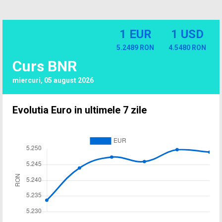
1 EUR
1 USD
5.2489 RON
4.5480 RON
Curs BNR
miercuri, 05 august 2026
Evolutia Euro in ultimele 7 zile