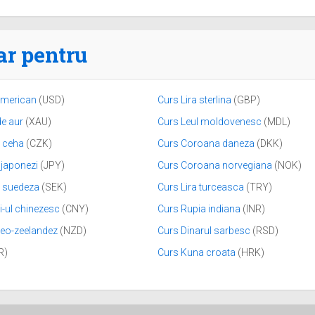
ar pentru
american
(USD)
Curs Lira sterlina
(GBP)
de aur
(XAU)
Curs Leul moldovenesc
(MDL)
 ceha
(CZK)
Curs Coroana daneza
(DKK)
 japonezi
(JPY)
Curs Coroana norvegiana
(NOK)
 suedeza
(SEK)
Curs Lira turceasca
(TRY)
-ul chinezesc
(CNY)
Curs Rupia indiana
(INR)
neo-zeelandez
(NZD)
Curs Dinarul sarbesc
(RSD)
R)
Curs Kuna croata
(HRK)