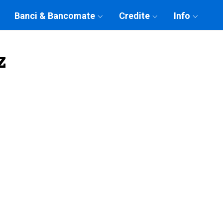
Banci & Bancomate
Credite
Info
z