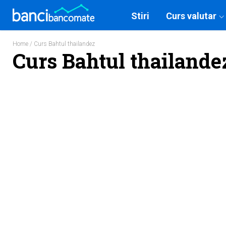
Stiri
Curs valutar
Home
/ Curs Bahtul thailandez
Curs Bahtul thailande