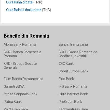
Curs Kuna croata
(HRK)
Curs Bahtul thailandez
(THB)
Bancile din Romania
Alpha Bank Romania
Banca Transilvania
BCR - Banca Comerciala
BRCI - Banca Romana de
Romana
Credite si Investitii
BRD - Groupe Societe
CEC Bank
Generale
Credit Europe Bank
Exim Banca Romaneasca
First Bank
Garanti BBVA
ING Bank Romania
Intesa Sanpaolo Bank
Libra Internet Bank
Patria Bank
ProCredit Bank
Raiffeisen Bank
Techventures Bank