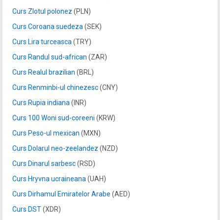
Curs Zlotul polonez
(PLN)
Curs Coroana suedeza
(SEK)
Curs Lira turceasca
(TRY)
Curs Randul sud-african
(ZAR)
Curs Realul brazilian
(BRL)
Curs Renminbi-ul chinezesc
(CNY)
Curs Rupia indiana
(INR)
Curs 100 Woni sud-coreeni
(KRW)
Curs Peso-ul mexican
(MXN)
Curs Dolarul neo-zeelandez
(NZD)
Curs Dinarul sarbesc
(RSD)
Curs Hryvna ucraineana
(UAH)
Curs Dirhamul Emiratelor Arabe
(AED)
Curs DST
(XDR)