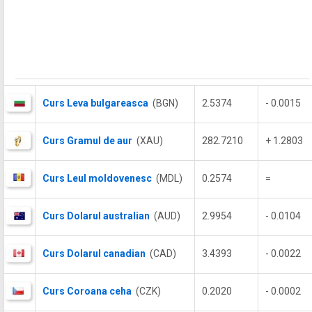
Curs Leva bulgareasca
(BGN)
2.5374
- 0.0015
Curs Gramul de aur
(XAU)
282.7210
+ 1.2803
Curs Leul moldovenesc
(MDL)
0.2574
=
Curs Dolarul australian
(AUD)
2.9954
- 0.0104
Curs Dolarul canadian
(CAD)
3.4393
- 0.0022
Curs Coroana ceha
(CZK)
0.2020
- 0.0002