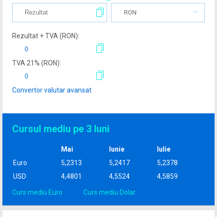
RON
Rezultat + TVA (
RON
):
TVA
21
% (
RON
):
Convertor valutar avansat
Cursul mediu pe 3 luni
Mai
Iunie
Iulie
Euro
5,2313
5,2417
5,2378
USD
4,4801
4,5524
4,5859
Curs mediu Euro
Curs mediu Dolar