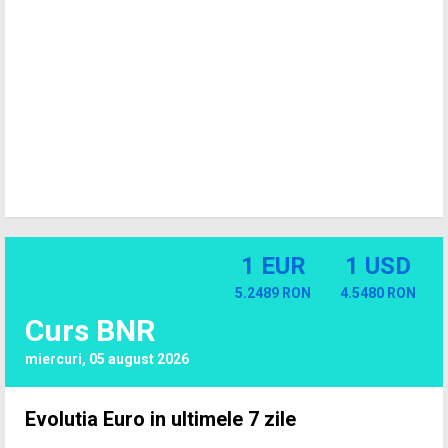
1 EUR
1 USD
5.2489 RON
4.5480 RON
Curs BNR
miercuri, 05 august 2026
Evolutia Euro in ultimele 7 zile