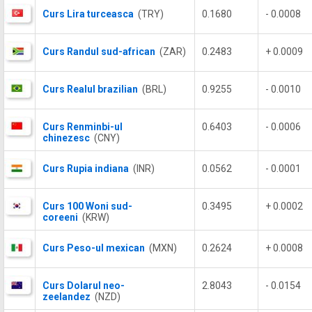
Curs Lira turceasca
(TRY)
0.1680
- 0.0008
Curs Randul sud-african
(ZAR)
0.2483
+ 0.0009
Curs Realul brazilian
(BRL)
0.9255
- 0.0010
Curs Renminbi-ul
0.6403
- 0.0006
chinezesc
(CNY)
Curs Rupia indiana
(INR)
0.0562
- 0.0001
Curs 100 Woni sud-
0.3495
+ 0.0002
coreeni
(KRW)
Curs Peso-ul mexican
(MXN)
0.2624
+ 0.0008
Curs Dolarul neo-
2.8043
- 0.0154
zeelandez
(NZD)