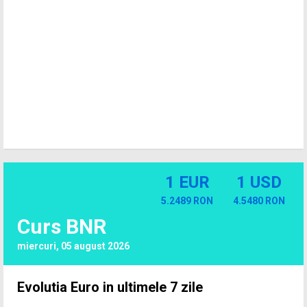
1 EUR
1 USD
5.2489 RON
4.5480 RON
Curs BNR
miercuri, 05 august 2026
Evolutia Euro in ultimele 7 zile