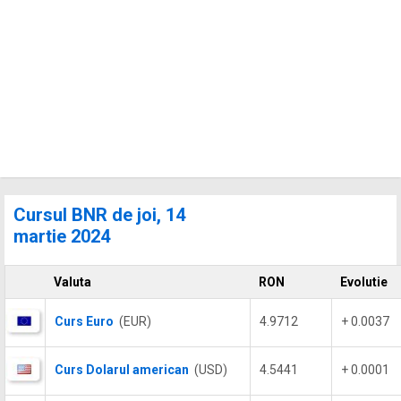
Cursul BNR de joi, 14
martie 2024
Valuta
RON
Evolutie
Curs Euro
(EUR)
4.9712
+ 0.0037
Curs Dolarul american
(USD)
4.5441
+ 0.0001