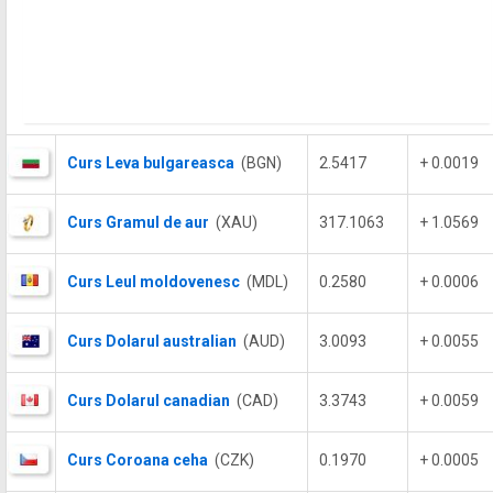
Curs Leva bulgareasca
(BGN)
2.5417
+ 0.0019
Curs Gramul de aur
(XAU)
317.1063
+ 1.0569
Curs Leul moldovenesc
(MDL)
0.2580
+ 0.0006
Curs Dolarul australian
(AUD)
3.0093
+ 0.0055
Curs Dolarul canadian
(CAD)
3.3743
+ 0.0059
Curs Coroana ceha
(CZK)
0.1970
+ 0.0005