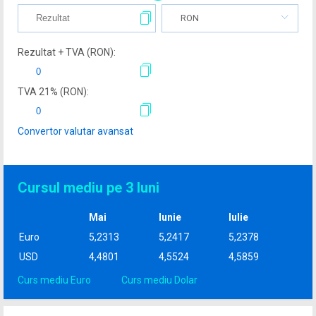
RON
Rezultat + TVA (
RON
):
TVA
21
% (
RON
):
Convertor valutar avansat
Cursul mediu pe 3 luni
Mai
Iunie
Iulie
Euro
5,2313
5,2417
5,2378
USD
4,4801
4,5524
4,5859
Curs mediu Euro
Curs mediu Dolar