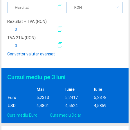
RON
Rezultat + TVA (
RON
):
TVA
21
% (
RON
):
Convertor valutar avansat
Cursul mediu pe 3 luni
Mai
Iunie
Iulie
Euro
5,2313
5,2417
5,2378
USD
4,4801
4,5524
4,5859
Curs mediu Euro
Curs mediu Dolar