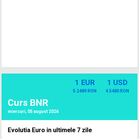
1 EUR
1 USD
5.2489 RON
4.5480 RON
Curs BNR
miercuri, 05 august 2026
Evolutia Euro in ultimele 7 zile