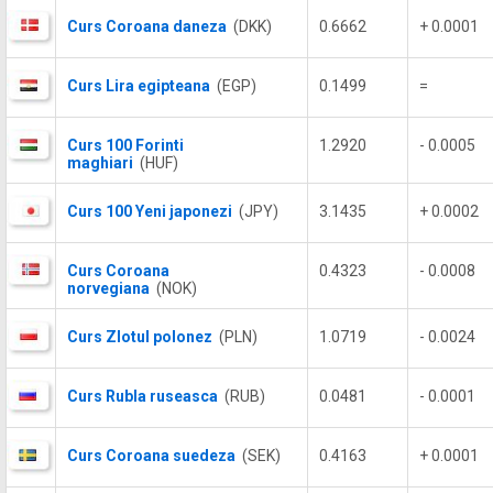
Curs Coroana daneza
(DKK)
0.6662
+ 0.0001
Curs Lira egipteana
(EGP)
0.1499
=
Curs 100 Forinti
1.2920
- 0.0005
maghiari
(HUF)
Curs 100 Yeni japonezi
(JPY)
3.1435
+ 0.0002
Curs Coroana
0.4323
- 0.0008
norvegiana
(NOK)
Curs Zlotul polonez
(PLN)
1.0719
- 0.0024
Curs Rubla ruseasca
(RUB)
0.0481
- 0.0001
Curs Coroana suedeza
(SEK)
0.4163
+ 0.0001