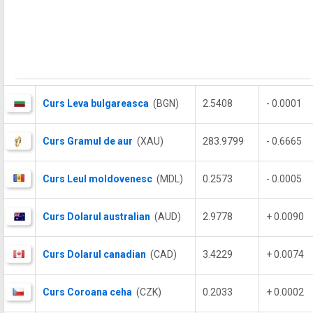
Curs Leva bulgareasca
(BGN)
2.5408
- 0.0001
Curs Gramul de aur
(XAU)
283.9799
- 0.6665
Curs Leul moldovenesc
(MDL)
0.2573
- 0.0005
Curs Dolarul australian
(AUD)
2.9778
+ 0.0090
Curs Dolarul canadian
(CAD)
3.4229
+ 0.0074
Curs Coroana ceha
(CZK)
0.2033
+ 0.0002