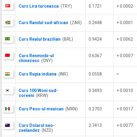
Curs Lira turceasca
(TRY)
0.1721
+ 0.0002
Curs Randul sud-african
(ZAR)
0.2448
+ 0.0001
Curs Realul brazilian
(BRL)
0.9424
+ 0.0062
Curs Renminbi-ul
0.6367
+ 0.0007
chinezesc
(CNY)
Curs Rupia indiana
(INR)
0.0558
=
Curs 100 Woni sud-
0.3493
+ 0.0010
coreeni
(KRW)
Curs Peso-ul mexican
(MXN)
0.2703
+ 0.0017
Curs Dolarul neo-
2.7413
+ 0.0077
zeelandez
(NZD)