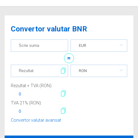
Convertor valutar BNR
EUR
=
RON
Rezultat + TVA (
RON
):
TVA
21
% (
RON
):
Convertor valutar avansat