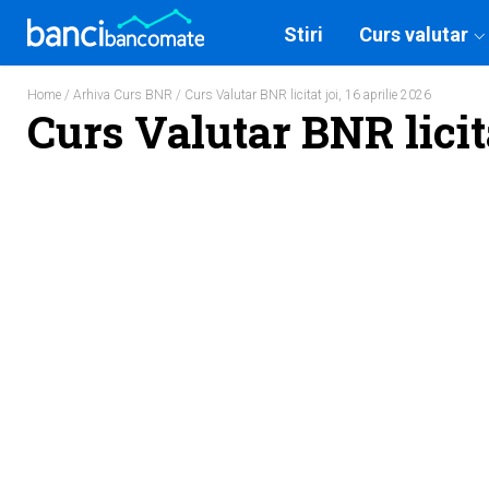
Stiri
Curs valutar
Home
/
Arhiva Curs BNR
/ Curs Valutar BNR licitat joi, 16 aprilie 2026
Curs Valutar BNR licita