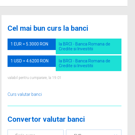
Cel mai bun curs la banci
1 EUR = 5.3000 RON
la BRCI - Banca Romana de
Credite si Investitii
1 USD = 4.6200 RON
la BRCI - Banca Romana de
Credite si Investitii
valabil pentru cumparare, la 19.01
Curs valutar banci
Convertor valutar banci