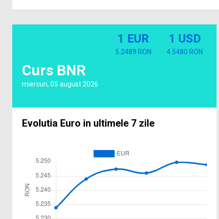
1 EUR
1 USD
5.2489 RON
4.5480 RON
Curs BNR
miercuri, 05 august 2026
Evolutia Euro in ultimele 7 zile