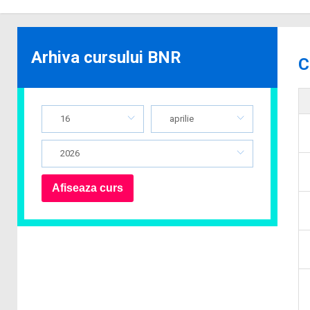
Arhiva cursului BNR
C
16
aprilie
2026