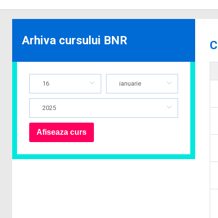
Arhiva cursului BNR
C
16
ianuarie
2025