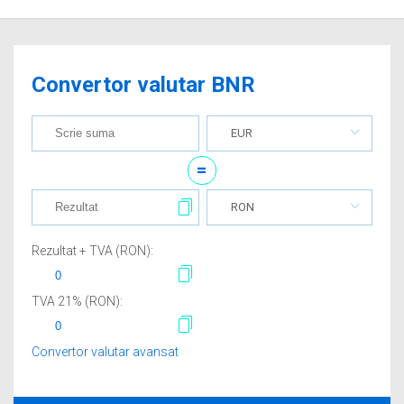
Convertor valutar BNR
EUR
=
RON
Rezultat + TVA (
RON
):
TVA
21
% (
RON
):
Convertor valutar avansat