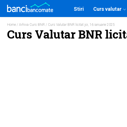
Stiri
Curs valutar
Home
/
Arhiva Curs BNR
/ Curs Valutar BNR licitat joi, 16 ianuarie 2025
Curs Valutar BNR licita