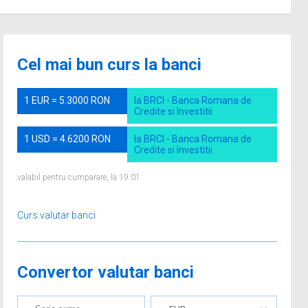
Cel mai bun curs la banci
1 EUR = 5.3000 RON
la BRCI - Banca Romana de
Credite si Investitii
1 USD = 4.6200 RON
la BRCI - Banca Romana de
Credite si Investitii
valabil pentru cumparare, la 19.01
Curs valutar banci
Convertor valutar banci