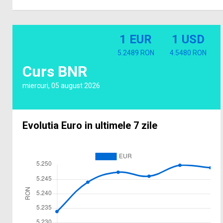
1 EUR
1 USD
5.2489 RON
4.5480 RON
Curs BNR
miercuri, 05 august 2026
Evolutia Euro in ultimele 7 zile