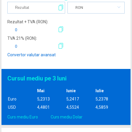
RON
Rezultat + TVA (
RON
):
TVA
21
% (
RON
):
Convertor valutar avansat
Cursul mediu pe 3 luni
Mai
Iunie
Iulie
Euro
5,2313
5,2417
5,2378
USD
4,4801
4,5524
4,5859
Curs mediu Euro
Curs mediu Dolar