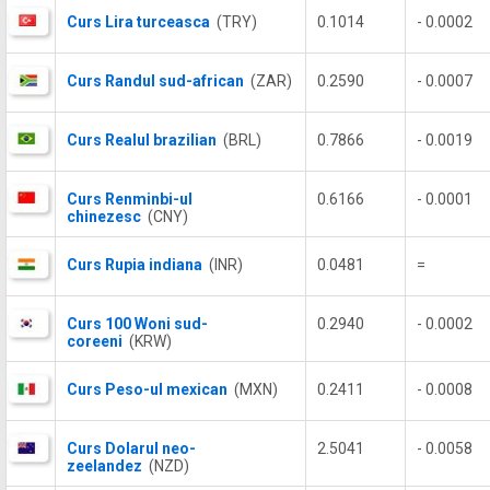
Curs Lira turceasca
(TRY)
0.1014
- 0.0002
Curs Randul sud-african
(ZAR)
0.2590
- 0.0007
Curs Realul brazilian
(BRL)
0.7866
- 0.0019
Curs Renminbi-ul
0.6166
- 0.0001
chinezesc
(CNY)
Curs Rupia indiana
(INR)
0.0481
=
Curs 100 Woni sud-
0.2940
- 0.0002
coreeni
(KRW)
Curs Peso-ul mexican
(MXN)
0.2411
- 0.0008
Curs Dolarul neo-
2.5041
- 0.0058
zeelandez
(NZD)