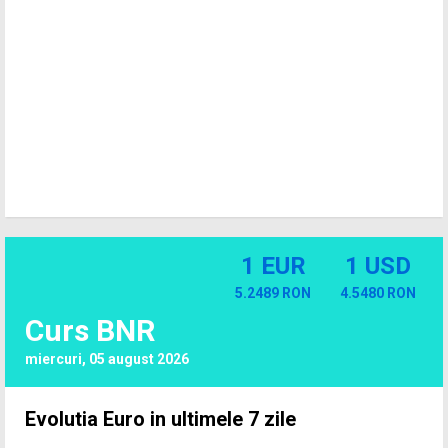
1 EUR
1 USD
5.2489 RON
4.5480 RON
Curs BNR
miercuri, 05 august 2026
Evolutia Euro in ultimele 7 zile