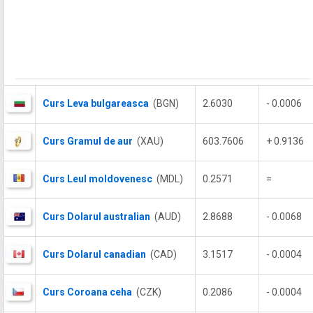
Curs Leva bulgareasca
(BGN)
2.6030
- 0.0006
Curs Gramul de aur
(XAU)
603.7606
+ 0.9136
Curs Leul moldovenesc
(MDL)
0.2571
=
Curs Dolarul australian
(AUD)
2.8688
- 0.0068
Curs Dolarul canadian
(CAD)
3.1517
- 0.0004
Curs Coroana ceha
(CZK)
0.2086
- 0.0004