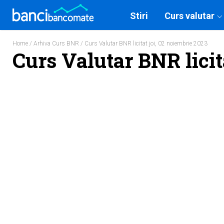
Stiri
Curs valutar
Home
/
Arhiva Curs BNR
/ Curs Valutar BNR licitat joi, 02 noiembrie 2023
Curs Valutar BNR licit