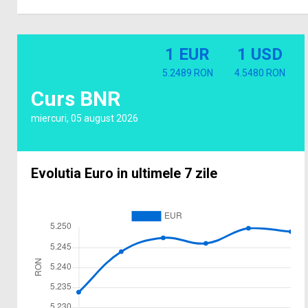
1 EUR
1 USD
5.2489 RON
4.5480 RON
Curs BNR
miercuri, 05 august 2026
Evolutia Euro in ultimele 7 zile