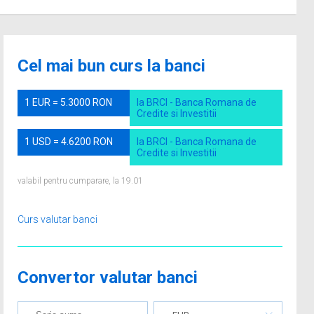
Cel mai bun curs la banci
1 EUR = 5.3000 RON
la BRCI - Banca Romana de
Credite si Investitii
1 USD = 4.6200 RON
la BRCI - Banca Romana de
Credite si Investitii
valabil pentru cumparare, la 19.01
Curs valutar banci
Convertor valutar banci