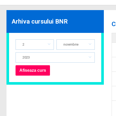
Arhiva cursului BNR
C
2
noiembrie
2023