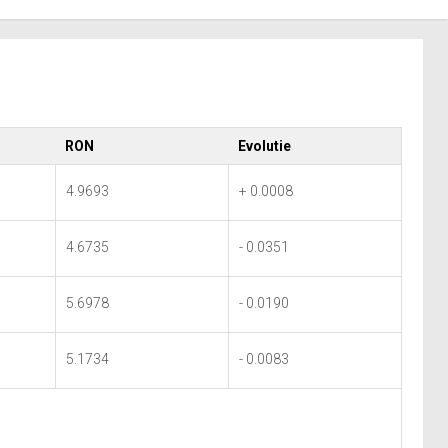
RON
Evolutie
4.9693
+ 0.0008
4.6735
- 0.0351
5.6978
- 0.0190
5.1734
- 0.0083