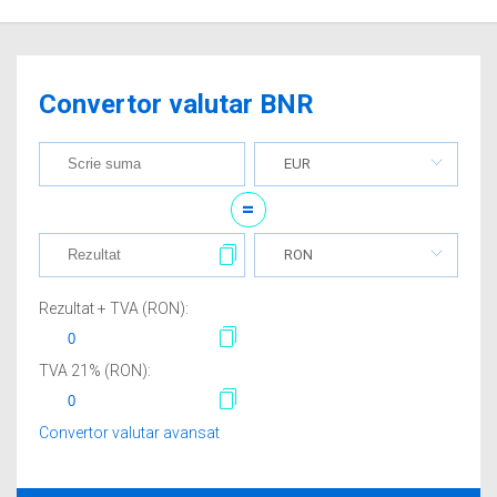
Convertor valutar BNR
EUR
=
RON
Rezultat + TVA (
RON
):
TVA
21
% (
RON
):
Convertor valutar avansat