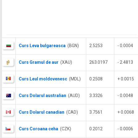
Curs Leva bulgareasca
(BGN)
2.5253
- 0.0004
Curs Gramul de aur
(XAU)
263.0197
- 2.4813
Curs Leul moldovenesc
(MDL)
0.2508
+ 0.0015
Curs Dolarul australian
(AUD)
3.3326
- 0.0048
Curs Dolarul canadian
(CAD)
3.7561
+ 0.0068
Curs Coroana ceha
(CZK)
0.2012
- 0.0006