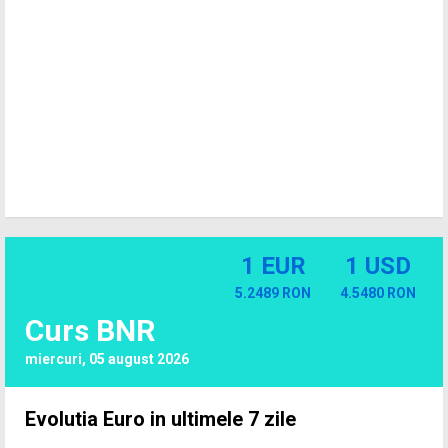
1 EUR
1 USD
5.2489 RON
4.5480 RON
Curs BNR
miercuri, 05 august 2026
Evolutia Euro in ultimele 7 zile