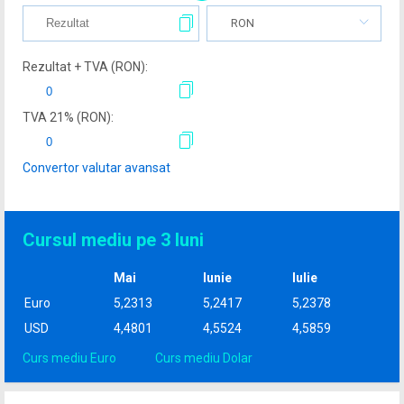
RON
Rezultat + TVA (
RON
):
TVA
21
% (
RON
):
Convertor valutar avansat
Cursul mediu pe 3 luni
Mai
Iunie
Iulie
Euro
5,2313
5,2417
5,2378
USD
4,4801
4,5524
4,5859
Curs mediu Euro
Curs mediu Dolar