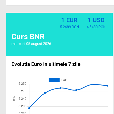
1 EUR
1 USD
5.2489 RON
4.5480 RON
Curs BNR
miercuri, 05 august 2026
Evolutia Euro in ultimele 7 zile