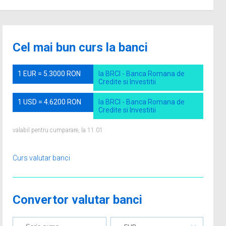
Cel mai bun curs la banci
1 EUR = 5.3000 RON
la BRCI - Banca Romana de
Credite si Investitii
1 USD = 4.6200 RON
la BRCI - Banca Romana de
Credite si Investitii
valabil pentru cumparare, la 11.01
Curs valutar banci
Convertor valutar banci