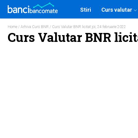
Stiri
Curs valutar
Home
/
Arhiva Curs BNR
/ Curs Valutar BNR licitat joi, 24 februarie 2022
Curs Valutar BNR licita