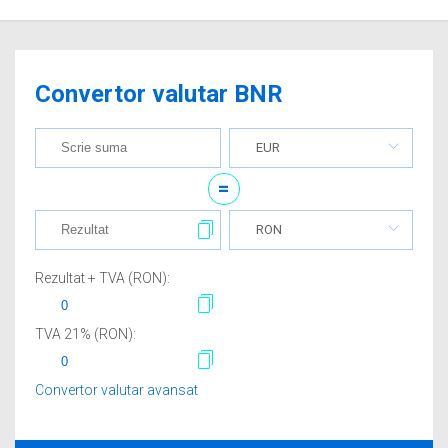
Convertor valutar BNR
EUR
=
RON
Rezultat + TVA (
RON
):
TVA
21
% (
RON
):
Convertor valutar avansat