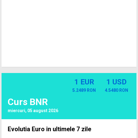
1 EUR
1 USD
5.2489 RON
4.5480 RON
Curs BNR
miercuri, 05 august 2026
Evolutia Euro in ultimele 7 zile