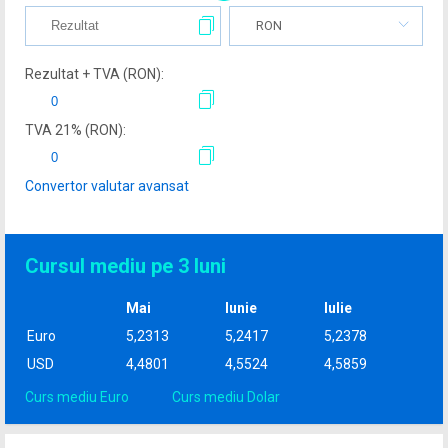
RON
Rezultat + TVA (
RON
):
TVA
21
% (
RON
):
Convertor valutar avansat
Cursul mediu pe 3 luni
Mai
Iunie
Iulie
Euro
5,2313
5,2417
5,2378
USD
4,4801
4,5524
4,5859
Curs mediu Euro
Curs mediu Dolar