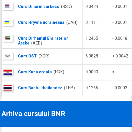
Curs Dinarul sarbesc
(RSD)
0.0424
- 0.0001
Curs Hryvna ucraineana
(UAH)
0.1111
- 0.0001
Curs Dirhamul Emiratelor
1.2465
- 0.0018
Arabe
(AED)
Curs DST
(XDR)
6.0828
+ 0.0042
Curs Kuna croata
(HRK)
0.0000
=
Curs Bahtul thailandez
(THB)
0.1266
- 0.0002
Arhiva cursului BNR