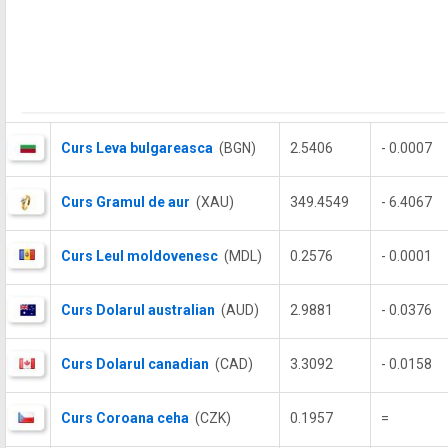
Curs Leva bulgareasca
(BGN)
2.5406
- 0.0007
Curs Gramul de aur
(XAU)
349.4549
- 6.4067
Curs Leul moldovenesc
(MDL)
0.2576
- 0.0001
Curs Dolarul australian
(AUD)
2.9881
- 0.0376
Curs Dolarul canadian
(CAD)
3.3092
- 0.0158
Curs Coroana ceha
(CZK)
0.1957
=