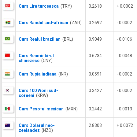
Curs Lira turceasca
(TRY)
0.2618
+ 0.0002
Curs Randul sud-african
(ZAR)
0.2692
- 0.0002
Curs Realul brazilian
(BRL)
0.9049
- 0.0106
Curs Renminbi-ul
0.6734
- 0.0048
chinezesc
(CNY)
Curs Rupia indiana
(INR)
0.0591
- 0.0002
Curs 100 Woni sud-
0.3427
- 0.0002
coreeni
(KRW)
Curs Peso-ul mexican
(MXN)
0.2442
- 0.0013
Curs Dolarul neo-
2.8303
+ 0.0072
zeelandez
(NZD)