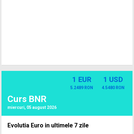
1 EUR
1 USD
5.2489 RON
4.5480 RON
Curs BNR
miercuri, 05 august 2026
Evolutia Euro in ultimele 7 zile