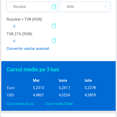
RON
Rezultat + TVA (
RON
):
TVA
21
% (
RON
):
Convertor valutar avansat
Cursul mediu pe 3 luni
Mai
Iunie
Iulie
Euro
5,2313
5,2417
5,2378
USD
4,4801
4,5524
4,5859
Curs mediu Euro
Curs mediu Dolar