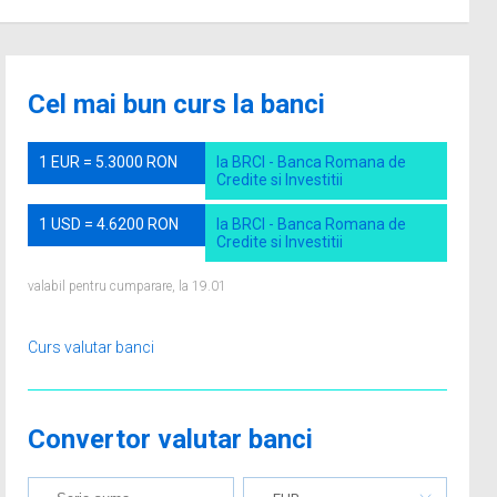
Cel mai bun curs la banci
1 EUR = 5.3000 RON
la BRCI - Banca Romana de
Credite si Investitii
1 USD = 4.6200 RON
la BRCI - Banca Romana de
Credite si Investitii
valabil pentru cumparare, la 19.01
Curs valutar banci
Convertor valutar banci