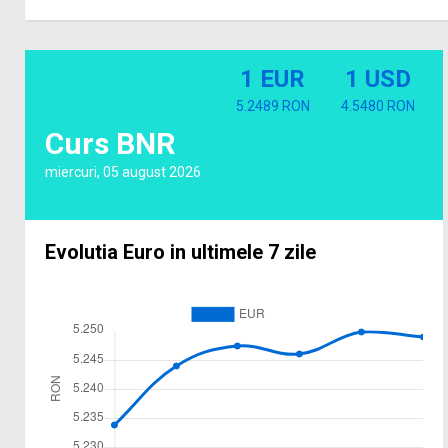
1 EUR
1 USD
5.2489 RON
4.5480 RON
Curs BNR
miercuri, 05 august 2026
Evolutia Euro in ultimele 7 zile