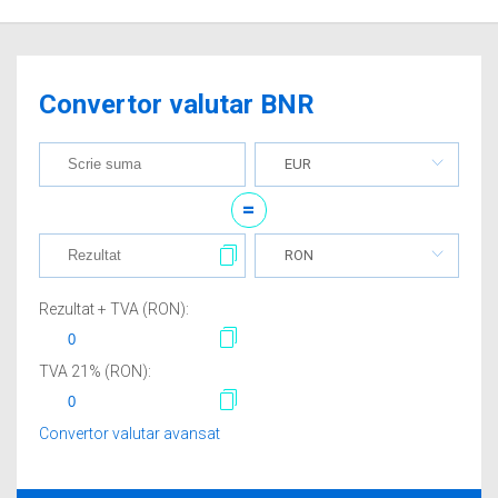
Convertor valutar BNR
EUR
=
RON
Rezultat + TVA (
RON
):
TVA
21
% (
RON
):
Convertor valutar avansat