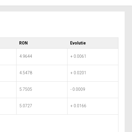
RON
Evolutie
4.9644
+ 0.0061
4.5478
+ 0.0201
5.7505
- 0.0009
5.0727
+ 0.0166