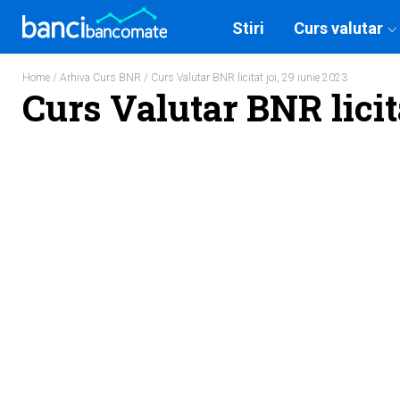
Stiri
Curs valutar
Home
/
Arhiva Curs BNR
/ Curs Valutar BNR licitat joi, 29 iunie 2023
Curs Valutar BNR licita