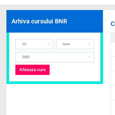
Arhiva cursului BNR
C
29
iunie
2023