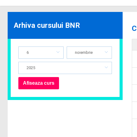
Arhiva cursului BNR
C
6
noiembrie
2025