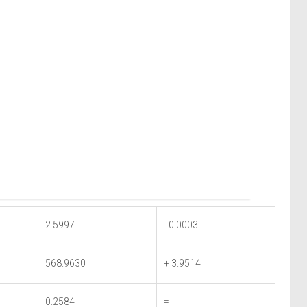
2.5997
- 0.0003
568.9630
+ 3.9514
0.2584
=