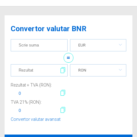
Convertor valutar BNR
EUR
=
RON
Rezultat + TVA (
RON
):
TVA
21
% (
RON
):
Convertor valutar avansat