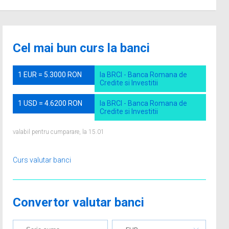
Cel mai bun curs la banci
1 EUR = 5.3000 RON
la BRCI - Banca Romana de
Credite si Investitii
1 USD = 4.6200 RON
la BRCI - Banca Romana de
Credite si Investitii
valabil pentru cumparare, la 15.01
Curs valutar banci
Convertor valutar banci