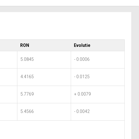
RON
Evolutie
5.0845
- 0.0006
4.4165
- 0.0125
5.7769
+ 0.0079
5.4566
- 0.0042