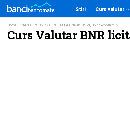
Stiri
Curs valutar
Home
/
Arhiva Curs BNR
/ Curs Valutar BNR licitat joi, 06 noiembrie 2025
Curs Valutar BNR licit