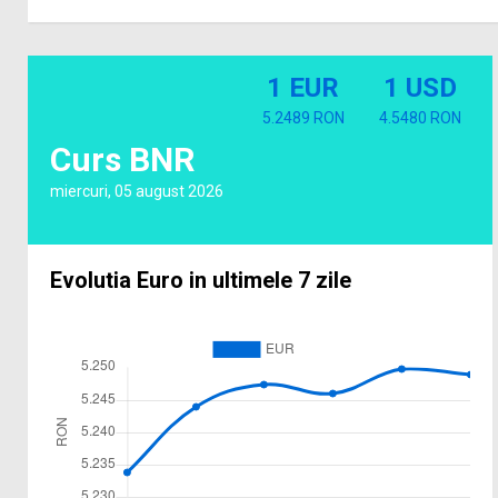
1 EUR
1 USD
5.2489 RON
4.5480 RON
Curs BNR
miercuri, 05 august 2026
Evolutia Euro in ultimele 7 zile