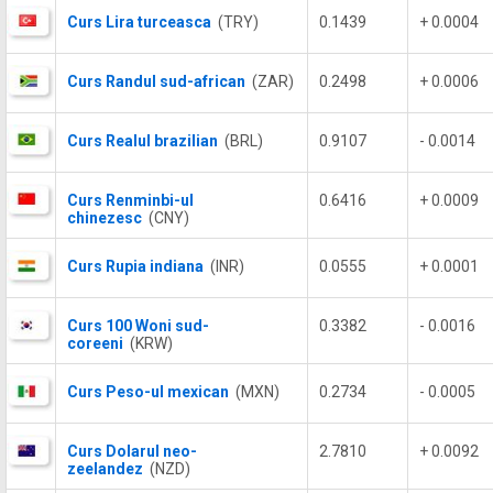
Curs Lira turceasca
(TRY)
0.1439
+ 0.0004
Curs Randul sud-african
(ZAR)
0.2498
+ 0.0006
Curs Realul brazilian
(BRL)
0.9107
- 0.0014
Curs Renminbi-ul
0.6416
+ 0.0009
chinezesc
(CNY)
Curs Rupia indiana
(INR)
0.0555
+ 0.0001
Curs 100 Woni sud-
0.3382
- 0.0016
coreeni
(KRW)
Curs Peso-ul mexican
(MXN)
0.2734
- 0.0005
Curs Dolarul neo-
2.7810
+ 0.0092
zeelandez
(NZD)