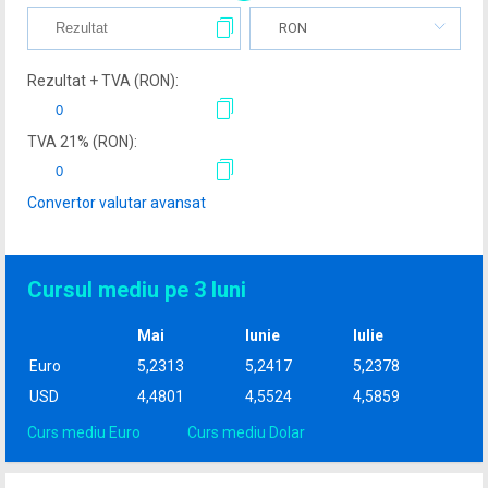
RON
Rezultat + TVA (
RON
):
TVA
21
% (
RON
):
Convertor valutar avansat
Cursul mediu pe 3 luni
Mai
Iunie
Iulie
Euro
5,2313
5,2417
5,2378
USD
4,4801
4,5524
4,5859
Curs mediu Euro
Curs mediu Dolar