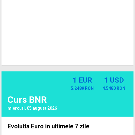
1 EUR
1 USD
5.2489 RON
4.5480 RON
Curs BNR
miercuri, 05 august 2026
Evolutia Euro in ultimele 7 zile