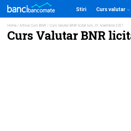
Stiri
Curs valutar
Home
/
Arhiva Curs BNR
/ Curs Valutar BNR licitat luni, 01 noiembrie 2021
Curs Valutar BNR licit