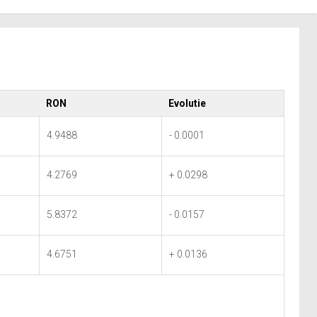
RON
Evolutie
4.9488
- 0.0001
4.2769
+ 0.0298
5.8372
- 0.0157
4.6751
+ 0.0136