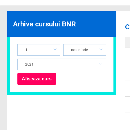
Arhiva cursului BNR
C
1
noiembrie
2021