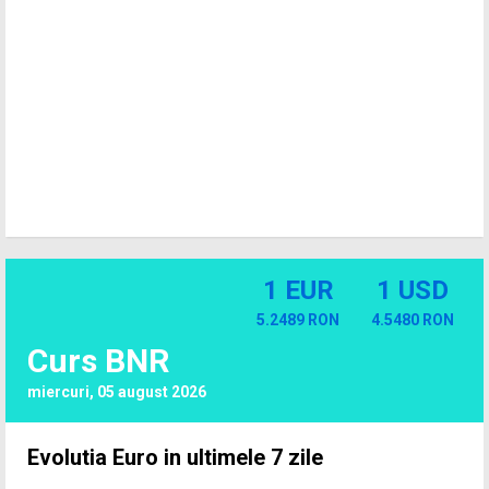
1 EUR
1 USD
5.2489 RON
4.5480 RON
Curs BNR
miercuri, 05 august 2026
Evolutia Euro in ultimele 7 zile