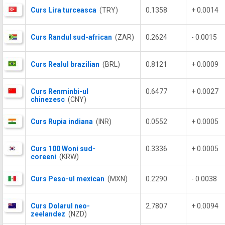
Curs Lira turceasca
(TRY)
0.1358
+ 0.0014
Curs Randul sud-african
(ZAR)
0.2624
- 0.0015
Curs Realul brazilian
(BRL)
0.8121
+ 0.0009
Curs Renminbi-ul
0.6477
+ 0.0027
chinezesc
(CNY)
Curs Rupia indiana
(INR)
0.0552
+ 0.0005
Curs 100 Woni sud-
0.3336
+ 0.0005
coreeni
(KRW)
Curs Peso-ul mexican
(MXN)
0.2290
- 0.0038
Curs Dolarul neo-
2.7807
+ 0.0094
zeelandez
(NZD)