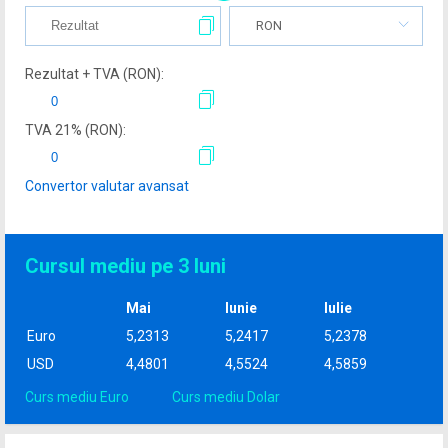
RON
Rezultat + TVA (
RON
):
TVA
21
% (
RON
):
Convertor valutar avansat
Cursul mediu pe 3 luni
Mai
Iunie
Iulie
Euro
5,2313
5,2417
5,2378
USD
4,4801
4,5524
4,5859
Curs mediu Euro
Curs mediu Dolar