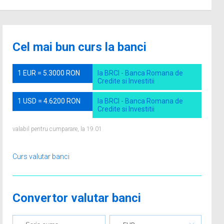
Cel mai bun curs la banci
1 EUR = 5.3000 RON
la BRCI - Banca Romana de
Credite si Investitii
1 USD = 4.6200 RON
la BRCI - Banca Romana de
Credite si Investitii
valabil pentru cumparare, la 19.01
Curs valutar banci
Convertor valutar banci