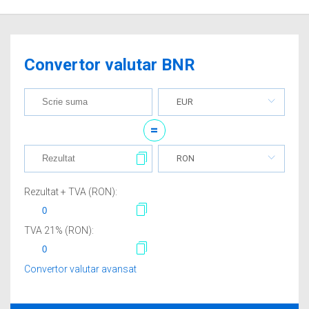
Convertor valutar BNR
EUR
=
RON
Rezultat + TVA (
RON
):
TVA
21
% (
RON
):
Convertor valutar avansat