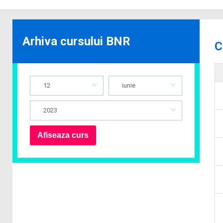
Arhiva cursului BNR
C
12
iunie
2023