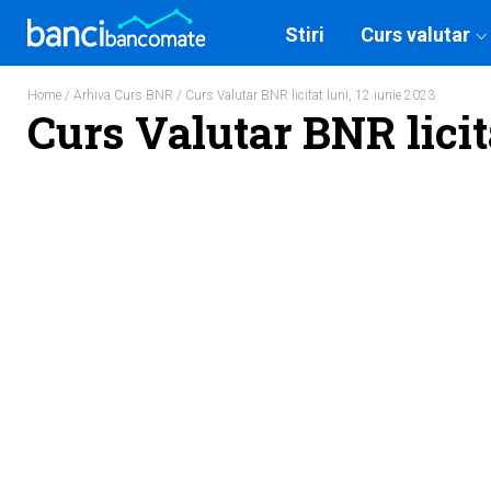
Stiri
Curs valutar
Home
/
Arhiva Curs BNR
/ Curs Valutar BNR licitat luni, 12 iunie 2023
Curs Valutar BNR licita