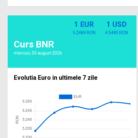
1 EUR
1 USD
5.2489 RON
4.5480 RON
Curs BNR
miercuri, 05 august 2026
Evolutia Euro in ultimele 7 zile