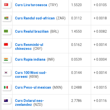
Curs Lira turceasca
(TRY)
1.5520
+ 0.0105
Curs Randul sud-african
(ZAR)
0.3112
+ 0.0018
Curs Realul brazilian
(BRL)
1.4550
+ 0.0082
Curs Renminbi-ul
0.5162
+ 0.0014
chinezesc
(CNY)
Curs Rupia indiana
(INR)
0.0539
+ 0.0004
Curs 100 Woni sud-
0.3144
+ 0.0014
coreeni
(KRW)
Curs Peso-ul mexican
(MXN)
0.2488
+ 0.0015
Curs Dolarul neo-
2.7786
+ 0.0116
zeelandez
(NZD)