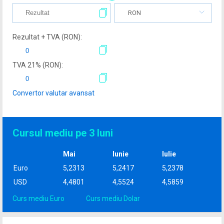
RON
Rezultat + TVA (
RON
):
TVA
21
% (
RON
):
Convertor valutar avansat
Cursul mediu pe 3 luni
Mai
Iunie
Iulie
Euro
5,2313
5,2417
5,2378
USD
4,4801
4,5524
4,5859
Curs mediu Euro
Curs mediu Dolar