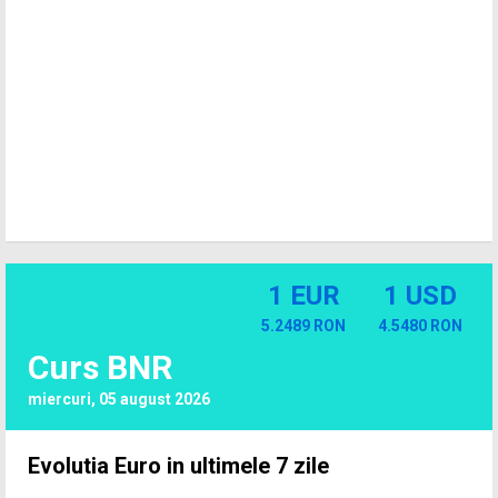
1 EUR
1 USD
5.2489 RON
4.5480 RON
Curs BNR
miercuri, 05 august 2026
Evolutia Euro in ultimele 7 zile