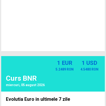
1 EUR
1 USD
5.2489 RON
4.5480 RON
Curs BNR
miercuri, 05 august 2026
Evolutia Euro in ultimele 7 zile