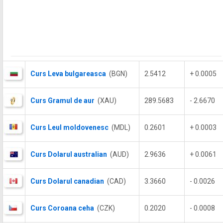
Curs Leva bulgareasca
(BGN)
2.5412
+ 0.0005
Curs Gramul de aur
(XAU)
289.5683
- 2.6670
Curs Leul moldovenesc
(MDL)
0.2601
+ 0.0003
Curs Dolarul australian
(AUD)
2.9636
+ 0.0061
Curs Dolarul canadian
(CAD)
3.3660
- 0.0026
Curs Coroana ceha
(CZK)
0.2020
- 0.0008