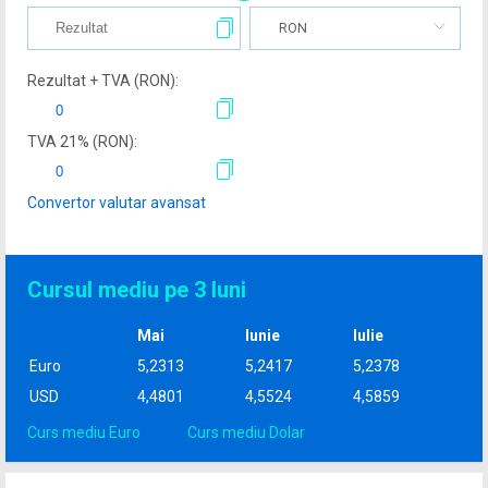
RON
Rezultat + TVA (
RON
):
TVA
21
% (
RON
):
Convertor valutar avansat
Cursul mediu pe 3 luni
Mai
Iunie
Iulie
Euro
5,2313
5,2417
5,2378
USD
4,4801
4,5524
4,5859
Curs mediu Euro
Curs mediu Dolar