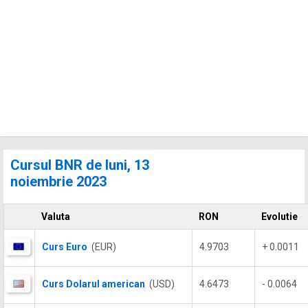
Cursul BNR de luni, 13
noiembrie 2023
Valuta
RON
Evolutie
Curs Euro
(EUR)
4.9703
+ 0.0011
Curs Dolarul american
(USD)
4.6473
- 0.0064