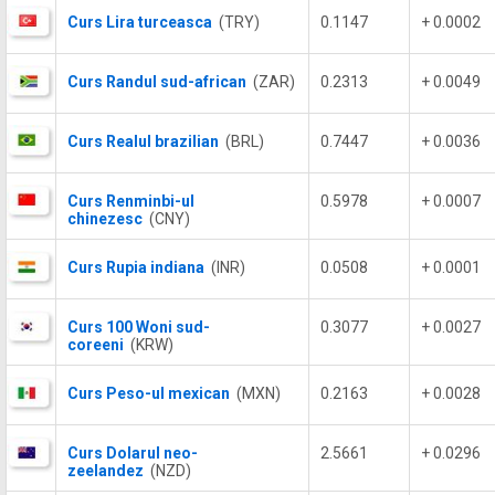
Curs Lira turceasca
(TRY)
0.1147
+ 0.0002
Curs Randul sud-african
(ZAR)
0.2313
+ 0.0049
Curs Realul brazilian
(BRL)
0.7447
+ 0.0036
Curs Renminbi-ul
0.5978
+ 0.0007
chinezesc
(CNY)
Curs Rupia indiana
(INR)
0.0508
+ 0.0001
Curs 100 Woni sud-
0.3077
+ 0.0027
coreeni
(KRW)
Curs Peso-ul mexican
(MXN)
0.2163
+ 0.0028
Curs Dolarul neo-
2.5661
+ 0.0296
zeelandez
(NZD)