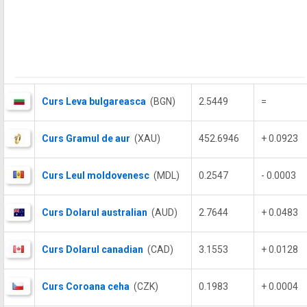
Curs Leva bulgareasca
(BGN)
2.5449
=
Curs Gramul de aur
(XAU)
452.6946
+ 0.0923
Curs Leul moldovenesc
(MDL)
0.2547
- 0.0003
Curs Dolarul australian
(AUD)
2.7644
+ 0.0483
Curs Dolarul canadian
(CAD)
3.1553
+ 0.0128
Curs Coroana ceha
(CZK)
0.1983
+ 0.0004