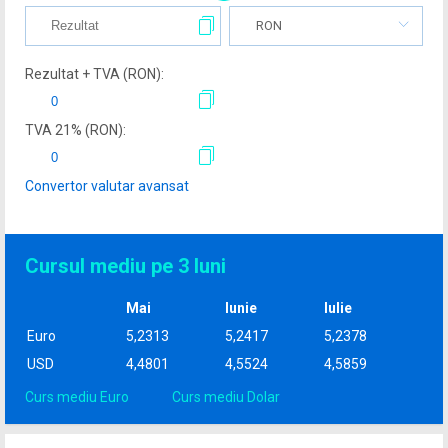
RON
Rezultat + TVA (
RON
):
TVA
21
% (
RON
):
Convertor valutar avansat
Cursul mediu pe 3 luni
Mai
Iunie
Iulie
Euro
5,2313
5,2417
5,2378
USD
4,4801
4,5524
4,5859
Curs mediu Euro
Curs mediu Dolar