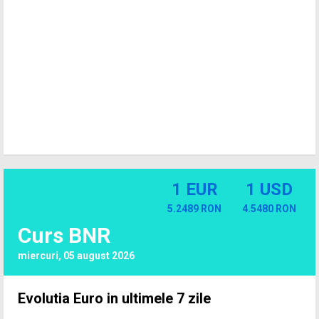
1 EUR
1 USD
5.2489 RON
4.5480 RON
Curs BNR
miercuri, 05 august 2026
Evolutia Euro in ultimele 7 zile