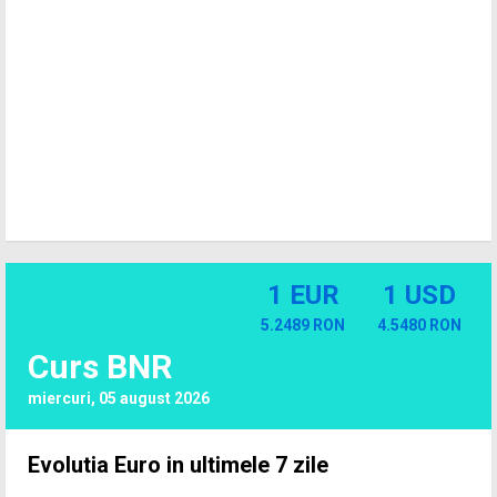
1 EUR
1 USD
5.2489 RON
4.5480 RON
Curs BNR
miercuri, 05 august 2026
Evolutia Euro in ultimele 7 zile