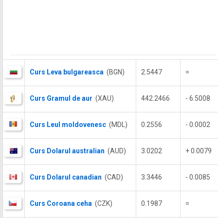
Curs Leva bulgareasca
(BGN)
2.5447
=
Curs Gramul de aur
(XAU)
442.2466
- 6.5008
Curs Leul moldovenesc
(MDL)
0.2556
- 0.0002
Curs Dolarul australian
(AUD)
3.0202
+ 0.0079
Curs Dolarul canadian
(CAD)
3.3446
- 0.0085
Curs Coroana ceha
(CZK)
0.1987
=