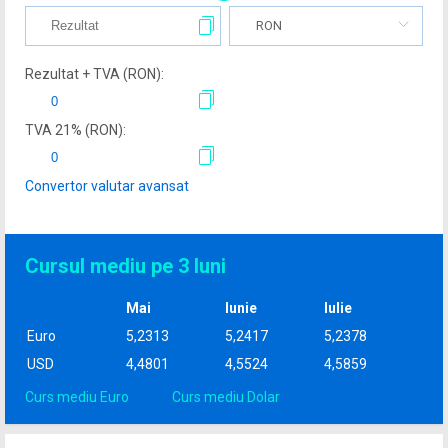
RON
Rezultat + TVA (
RON
):
TVA
21
% (
RON
):
Convertor valutar avansat
Cursul mediu pe 3 luni
Mai
Iunie
Iulie
Euro
5,2313
5,2417
5,2378
USD
4,4801
4,5524
4,5859
Curs mediu Euro
Curs mediu Dolar