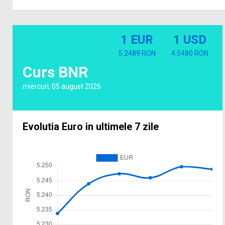
1 EUR
1 USD
5.2489 RON
4.5480 RON
Curs BNR
miercuri, 05 august 2026
Evolutia Euro in ultimele 7 zile