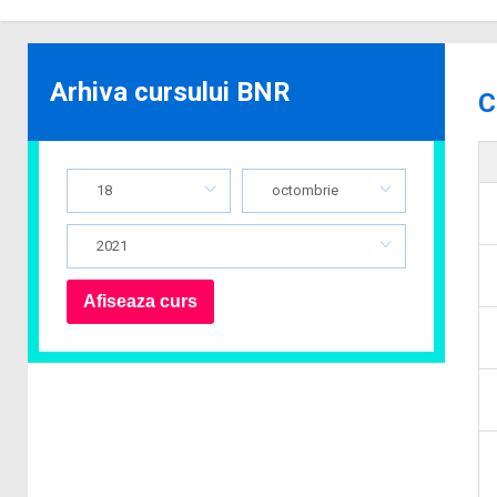
Arhiva cursului BNR
C
18
octombrie
2021