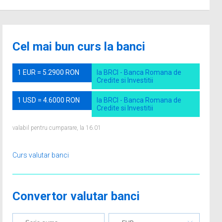
Cel mai bun curs la banci
1 EUR = 5.2900 RON
la BRCI - Banca Romana de
Credite si Investitii
1 USD = 4.6000 RON
la BRCI - Banca Romana de
Credite si Investitii
valabil pentru cumparare, la 16.01
Curs valutar banci
Convertor valutar banci