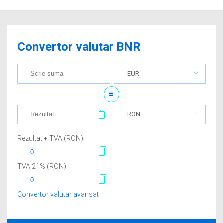
Convertor valutar BNR
EUR
=
RON
Rezultat + TVA (
RON
):
TVA
21
% (
RON
):
Convertor valutar avansat