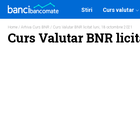
Stiri
Curs valutar
Home
/
Arhiva Curs BNR
/ Curs Valutar BNR licitat luni, 18 octombrie 2021
Curs Valutar BNR licit