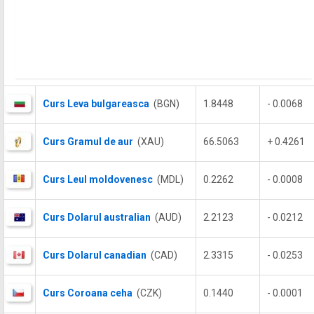
Curs Leva bulgareasca
(BGN)
1.8448
- 0.0068
Curs Gramul de aur
(XAU)
66.5063
+ 0.4261
Curs Leul moldovenesc
(MDL)
0.2262
- 0.0008
Curs Dolarul australian
(AUD)
2.2123
- 0.0212
Curs Dolarul canadian
(CAD)
2.3315
- 0.0253
Curs Coroana ceha
(CZK)
0.1440
- 0.0001