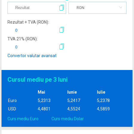
RON
Rezultat + TVA (
RON
):
TVA
21
% (
RON
):
Convertor valutar avansat
Cursul mediu pe 3 luni
Mai
Iunie
Iulie
Euro
5,2313
5,2417
5,2378
USD
4,4801
4,5524
4,5859
Curs mediu Euro
Curs mediu Dolar