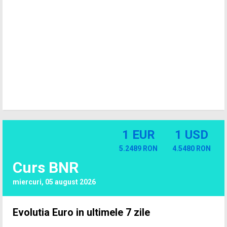
1 EUR
1 USD
5.2489 RON
4.5480 RON
Curs BNR
miercuri, 05 august 2026
Evolutia Euro in ultimele 7 zile