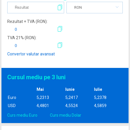
RON
Rezultat + TVA (
RON
):
TVA
21
% (
RON
):
Convertor valutar avansat
Cursul mediu pe 3 luni
Mai
Iunie
Iulie
Euro
5,2313
5,2417
5,2378
USD
4,4801
4,5524
4,5859
Curs mediu Euro
Curs mediu Dolar