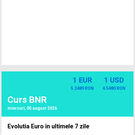
1 EUR
1 USD
5.2489 RON
4.5480 RON
Curs BNR
miercuri, 05 august 2026
Evolutia Euro in ultimele 7 zile