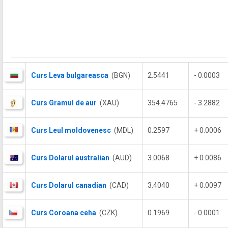
Curs Leva bulgareasca
(BGN)
2.5441
- 0.0003
Curs Gramul de aur
(XAU)
354.4765
- 3.2882
Curs Leul moldovenesc
(MDL)
0.2597
+ 0.0006
Curs Dolarul australian
(AUD)
3.0068
+ 0.0086
Curs Dolarul canadian
(CAD)
3.4040
+ 0.0097
Curs Coroana ceha
(CZK)
0.1969
- 0.0001