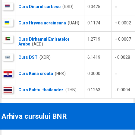
Curs Dinarul sarbesc
(RSD)
0.0425
=
Curs Hryvna ucraineana
(UAH)
0.1174
+ 0.0002
Curs Dirhamul Emiratelor
1.2719
+ 0.0007
Arabe
(AED)
Curs DST
(XDR)
6.1419
- 0.0028
Curs Kuna croata
(HRK)
0.0000
=
Curs Bahtul thailandez
(THB)
0.1263
- 0.0004
Arhiva cursului BNR